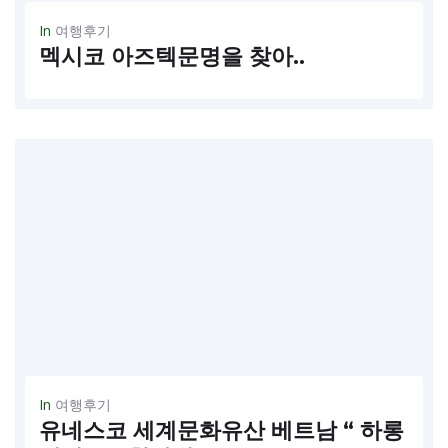
In
여행후기
멕시코 아즈텍문명을 찾아..
추수감사잘 스폐셜 이벤트; 세계 문화유산의 유적지 탐방 출발날짜: 11/21 ~11/24(4박5일)
READ MORE
In
여행후기
유네스코 세계문화유산 베트남 “ 하롱