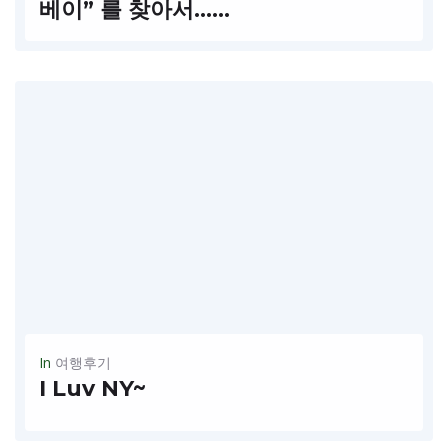
베이” 를 찾아서……
READ MORE
In
여행후기
I Luv NY~
누구나 한번쯤 꿈꿔왔던 여행 버켓 리스트….. 잠들지않는 도시이자 세계 중심에 우뚝 서 있는 경제와 문화예술의 도시 “ 뉴욕” 으로, 겨울여행을 떠나보자. 기내에서 내려다 보이는 뉴욕은 허드슨 강 입구에 자리잡고 있으며,...