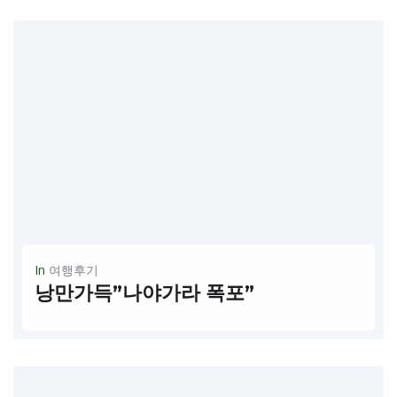
READ MORE
In
여행후기
낭만가득”나야가라 폭포”
[비가 걷히고, 물안개 속에서 춤추다 – 나홀로 떠난 낭만 가득 나이아가라 3일 여행기]-가이드 수첩 일에 지치고 사람에 지쳐 내 안의 소리가 들리지 않던 어느 평범한 날. 나는 조용히 떠나고 싶었다....
READ MORE