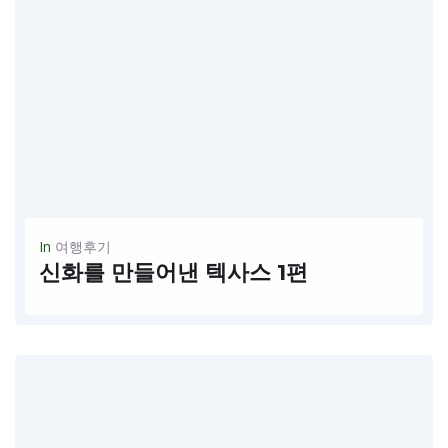
In
여행후기
신화를 만들어낸 텍사스 1편
Over the Six Flag 요즘 미국에서 가장 유망하고 매력적인 도시 텍사스를 아시나요? 한여름 찜통 더위 속에 모락모락 올라오는 아지랭이 지열을 밟으며, 오늘도 열심히 아스팔트를 고르는 건설노동자들과 카우보이 모자를 눌러...
READ MORE