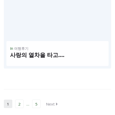
In
여행후기
사랑의 열차을 타고….
사랑의열차를타고~~ 어느새 눈꽃속에서 얼굴을 내미는 초봄이 찾어왔다. 올해는 유난히 겨울이 짧다는 생각이 든다. 나무에는 벌써 흰꽃이 활짝피어 안개꽃을 이루고 봄내음을 느낄수있어 행복하다.만물이 샘솟는 자연을따라여유있게 쉬어가며 여행의 발을 띠어보는 곳은 다름아닌...
READ MORE
1
2
…
5
Next