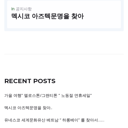
In
공지사항
멕시코 아즈텍문명을 찾아
추수감사절을 맞아 멕시코 아즈텍 문화를 찾아떠나보자 $ 1890/p - 2인1실 기준 포함사항: non stop 항공권(AA), 호텔4성급,전일정식사 및 입장료, 전문가이드 및 차량 불포함사항: 가이드/기사 팁 $20x5day
READ MORE
RECENT POSTS
가을 여행” 엘로스톤/그랜티톤 ” 노동절 연휴세일”
멕시코 아즈텍문명을 찾아..
유네스코 세계문화유산 베트남 “ 하롱베이” 를 찾아서……