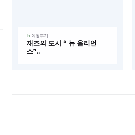
In
여행후기
재즈의 도시 “ 뉴 올리언
스”..
찬바람이 불때쯤이면 가을 하늘을 생각한다. 푸른 하늘을 뚫고 붉게 물들어가는 잎새들을 보면, 웬지 서글퍼지고 허전한 마음이 앞선다. 바쁜 일상속에서 정신 없이 일을 하다가 문득,손을 놓고 멍 때릴 때가 있지 않을까?...
READ MORE