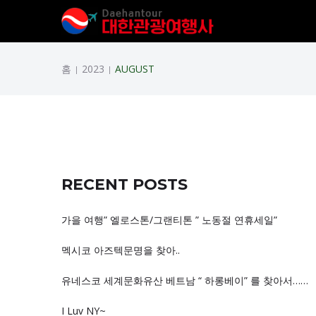
홈
2023
AUGUST
|
|
RECENT POSTS
가을 여행” 엘로스톤/그랜티톤 ” 노동절 연휴세일”
멕시코 아즈텍문명을 찾아..
유네스코 세계문화유산 베트남 “ 하롱베이” 를 찾아서……
I Luv NY~