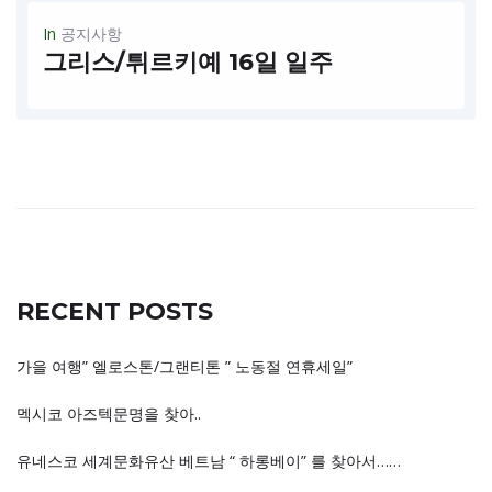
In
공지사항
그리스/튀르키예 16일 일주
출발날짜: 2024년 10월1일 $ 3,690/p + 항공 일정: 아테네-고린도-산토리-메테오라-테르모필레-까빌라-아이발륵-에베소-쉬렌제-파묵칼레-안탈리카파도키아-이스탄불 대한관광 달라스 단독출발 포함사항: 전일정호텔(2인1실), 가이드 ,차량,식사,입장권,터키국내선 항공권 불포함사항: 국제선 항공권, 옵션관광,가이드 팁
READ MORE
RECENT POSTS
가을 여행” 엘로스톤/그랜티톤 ” 노동절 연휴세일”
멕시코 아즈텍문명을 찾아..
유네스코 세계문화유산 베트남 “ 하롱베이” 를 찾아서……