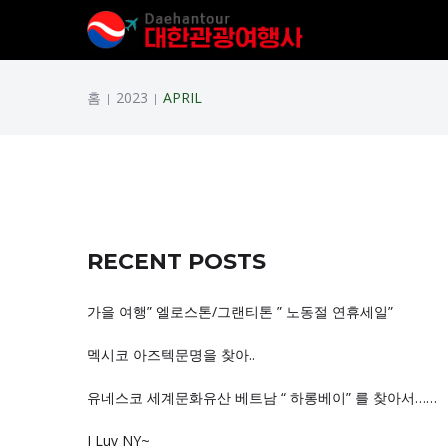
홈
2023
APRIL
|
|
RECENT POSTS
가을 여행” 엘로스톤/그랜티톤 ” 노동절 연휴세일”
멕시코 아즈텍문명을 찾아..
유네스코 세계문화유산 베트남 “ 하롱베이” 를 찾아서……
I Luv NY~