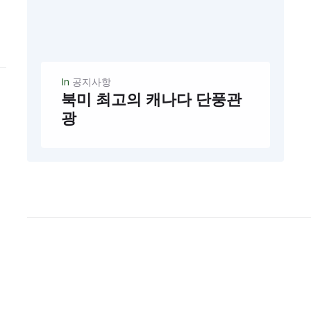
In
공지사항
북미 최고의 캐나다 단풍관
광
2023년 단 2 회출발: 9/25, 10/2 $ 1,890 ** 누구나 꿈꾸는 캐나다 단풍관광 *** 최고의 시즌 딱 “2회출발” $ 1,890/p출발날짜: 2023년 9/25, 10/2 세계 유네스코 문화유산 지정된 샤를부와/올드퀘백의 카나다 유럽여행동화속의...
READ MORE