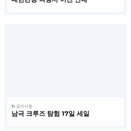
대한관광 여행사 사무실을 이전했습니다 새 사무실을 안내 해 드립니다 1220 W. Trinity Mills Rd Suite 240 Carrollton Tx 75006 ** H mart 또는 한미은행 뒷 사무실 빌딩 2층 입니다( In...
READ MORE
In
공지사항
남극 크루즈 탐험 17일 세일
단 한번의 남극반도 아름다운 항해로 모십니다 **일정: 부에노스아이레스-푼타 아레나스 칠레-우수아 아르헨티나-남극반도(Antactic Peninsula)-포클랜도 섬-몬테비데오 우루과이 등 $ 2,495/p 인사이드 케빈 $3,795/p 창문선실 $5,295/p 발코니 선실 2인1실 기준 입니다출발날짜: 2025년 1월3일 ~1/21일...