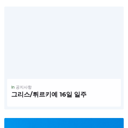
READ MORE
In
공지사항
그리스/튀르키예 16일 일주
출발날짜: 2024년 10월1일 $ 3,690/p + 항공 일정: 아테네-고린도-산토리-메테오라-테르모필레-까빌라-아이발륵-에베소-쉬렌제-파묵칼레-안탈리카파도키아-이스탄불 대한관광 달라스 단독출발 포함사항: 전일정호텔(2인1실), 가이드 ,차량,식사,입장권,터키국내선 항공권 불포함사항: 국제선 항공권, 옵션관광,가이드 팁
READ MORE