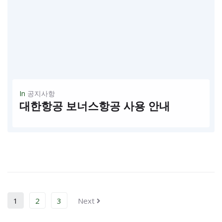
In
공지사항
대한항공 보너스항공 사용 안내
대한항공은 8/21일부터 원활한 탑승수속 및 정시 운항을 위해 보너스 항공권 조건에 따라 사용이 제한되며사전 예약 및 구매시에만 사용가능합니다 공항 대기시에는 탑승이 거부될수있으며,탑승수요에따라 재한될수 있습니다 자세한 문의는 대한항공으로 연락 하시기 바랍니다...
READ MORE
1
2
3
Next