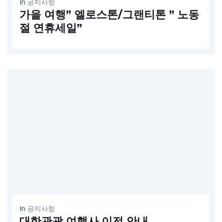
In
공지사항
가을 여행” 엘로스톤/그랜티톤 ” 노동
절 연휴세일”
황금빛 자연속의 엘로스톤을 보셨나요? 엘로스톤 /그랜티톤 국립공원 5일은 충분한 휴식과 여유있는 일정으로 초대 합니다 출발날짜: 2026년 9/1 - 9/5 $ 1,999/p 포함사항: 엘로스톤 파크 호텔4박(2인1실), 차량,가이드, 입장권(외국인인경우 추가료 별도-2026 )...
READ MORE
In
공지사항
대한관광 여행사 이전 안내