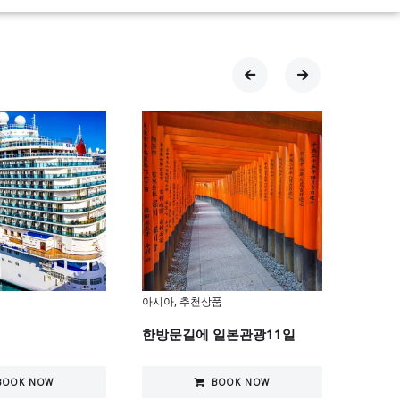
아시아
,
추천상품
기획상
한방문길에 일본관광11일
아름다
BOOK NOW
BOOK NOW