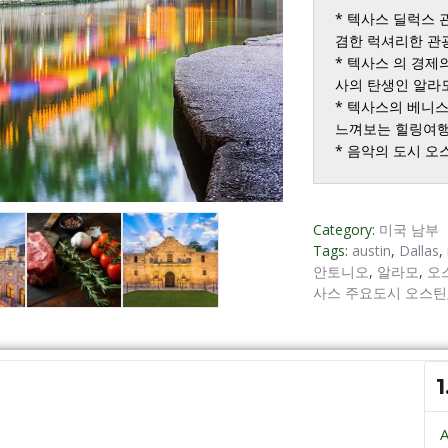
* 텍사스 딜럭스 
겸한 럭셔리한 관광
* 텍사스 의 경제
사의 탄생인 알라모
* 텍사스의 베니스
느껴보는 힐링여행
* 음악의 도시 
Category:
미국 남부
Tags:
austin
,
Dallas
,
안토니오
,
알라모
,
오
사스 주요도시 오스틴
1
A