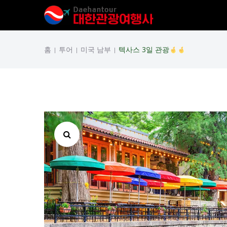
홈
투어
미국 남부
텍사스 3일 관광
|
|
|