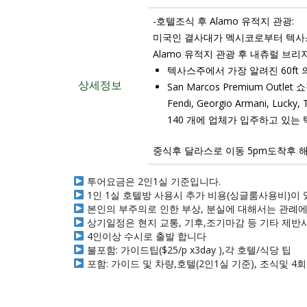
-호텔조식 후 Alamo 유적지 관광:
미국인 결사대가 멕시코로부터 텍사스
Alamo 유적지 관광 후 내츄럴 브
텍사스주에서 가장 알려진 60ft 
상세정보
San Marcos Premium Out
Fendi, Georgio Armani, Lucky, 
140 개에 업체가 입주하고 있는 텍
중식후 달라스로 이동 5pm도착후 
투어요금은 2인1실 기준입니다.
1인 1실 호텔방 사용시 추가 비용(싱글룸사용비)이 
본인의 부주의로 인한 부상, 분실에 대해서는 관례에
상기일정은 현지 교통, 기후,조기마감 등 기타 제반사
4인이상 수시로 출발 합니다
불포함: 가이드팁($25/p x3day ),각 호텔/식당 팁
포함: 가이드 및 차량,호텔(2인1실 기준), 조식및 4