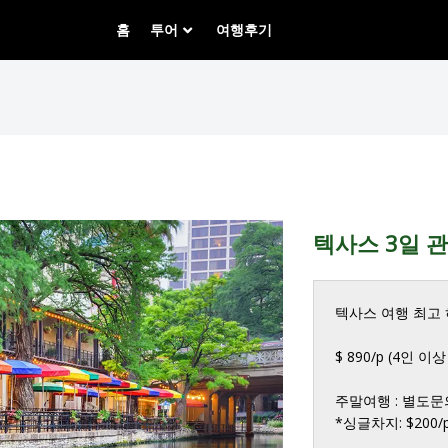
홈
투어
여행후기
텍사스 3일 
텍사스 여행 최고 히
$ 890/p (4인 이상
주말여행 : 별도문의 
*싱글차지: $200/