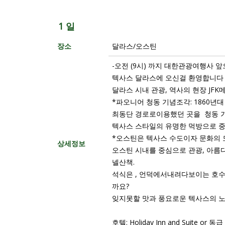
1 일
장소
달라스/오스틴
-오전 (9시) 까지 대한관광여행사 앞
텍사스 달라스에 오신걸 환영합니다 ”
달라스 시내 관광, 역사의 현장 JF
*파오니어 청동 기념조각: 1860
최동단 경로로이용했던 곳을 청동 
텍사스 스타일의 유명한 먹방으로 중
*오스틴은 텍사스 수도이자 문화의 
상세정보
오스틴 시내를 중심으로 관광, 아름
넬산책.
석식은 , 언덕에서내려다보이는 호
까요?
잊지못할 맛과 풍요로운 텍사스의 
호텔: Holiday Inn and Suite or 동급