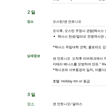
2 일
장소
오스틴/센 안토니오
조식후, 오스틴 주청사 관람(텍사스
텍사스 탄생/알라모 전쟁역사관 
*텍사스 주립대학 견학, 콜로라도 강줄기
상세정보
샌 안토니오 도착후 리버워크에서 
이태리 베니스를 모방하여 만든 ” Riv
*멕시코와 서부풍경의 일치, 아름다운
호텔: Holiday Inn or 동급
3 일
장소
샌 안토니오/ 달라스