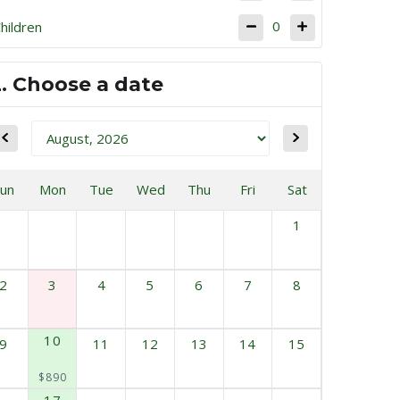
0
hildren
2. Choose a date
Sun
Mon
Tue
Wed
Thu
Fri
Sat
1
2
3
4
5
6
7
8
10
9
11
12
13
14
15
$890
17