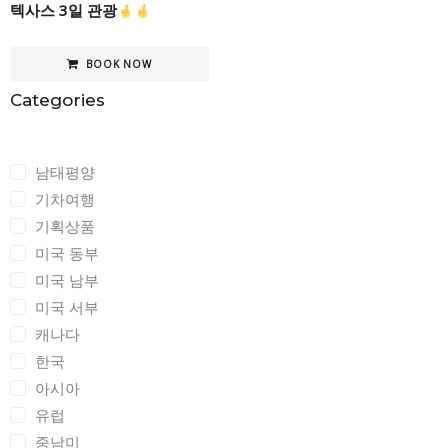
텍사스 3일 관광
BOOK NOW
Categories
Categories
남태평양
기차여행
기획상품
미국 동부
미국 남부
미국 서부
캐나다
한국
아시아
유럽
중남미