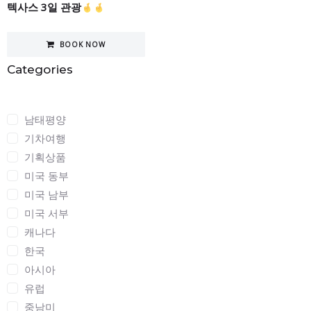
텍사스 3일 관광
BOOK NOW
Categories
Categories
남태평양
기차여행
기획상품
미국 동부
미국 남부
미국 서부
캐나다
한국
아시아
유럽
중남미