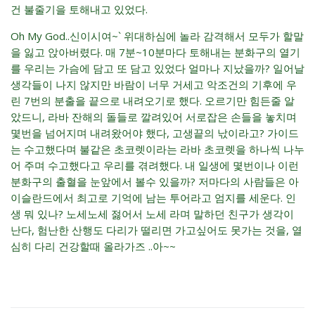
건 불줄기을 토해내고 있었다.
Oh My God..신이시여~` 위대하심에 놀라 감격해서 모두가 할말
을 잃고 앉아버렸다. 매 7분~10분마다 토해내는 분화구의 열기
를 우리는 가슴에 담고 또 담고 있었다 얼마나 지났을까? 일어날
생각들이 나지 않지만 바람이 너무 거세고 악조건의 기후에 우
린 7번의 분출을 끝으로 내려오기로 했다. 오르기만 힘든줄 알
았드니, 라바 잔해의 돌들로 깔려있어 서로잡은 손들을 놓치며
몇번을 넘어지며 내려왔어야 했다, 고생끝의 낛이라고? 가이드
는 수고했다며 불같은 초코렛이라는 라바 초코렛을 하나씩 나누
어 주며 수고했다고 우리를 겪려했다. 내 일생에 몇번이나 이런
분화구의 출혈을 눈앞에서 볼수 있을까? 저마다의 사람들은 아
이슬란드에서 최고로 기억에 남는 투어라고 엄지를 세운다. 인
생 뭐 있나? 노세노세 젏어서 노세 라며 말하던 친구가 생각이
난다, 험난한 산행도 다리가 떨리면 가고싶어도 못가는 것을, 열
심히 다리 건강할때 올라가즈 ..아~~