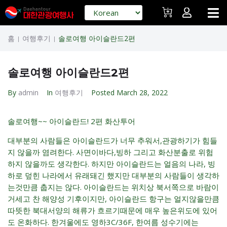
홈
여행후기
솔로여행 아이슬란드2편
|
|
솔로여행 아이슬란드2편
By
admin
In
여행후기
Posted
March 28, 2022
솔로여행~~ 아이슬란드! 2편 화산투어
대부분의 사람들은 아이슬란드가 너무 추워서,관광하기가 힘들
지 않을까 염려한다. 사면이바다,빙하 그리고 화산분출로 위험
하지 않을까도 생각한다. 하지만 아이슬란드는 얼음의 나라, 빙
하로 덮힌 나라에서 유래돼긴 했지만 대부분의 사람들이 생각하
는것만큼 춥지는 않다. 아이슬란드는 위치상 북서쪽으로 바람이
거세고 찬 해양성 기후이지만, 아이슬란드 항구는 얼지않을만큼
따뜻한 북대서양의 해류가 흐르기때문에 매우 높은위도에 있어
도 온화하다. 한겨울에도 영하3C/36F, 한여름 성수기에는