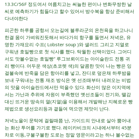
13.3C/56F 정도여서 여름치고는 써늘한 편이나 변화무쌍한 날
씨로 예측하기가 힘들다고 할수 있어서 방수복을 항상 준비해서
다녀야한다
피곤한 하루를 공항서 오는길에 블루라군의 온천욕을 하고나니
한결 몸이 가벼워진듯해서 바다가의 항구를 돌면서 저녁은, 유
명한 가재요리 수프( Lobster soup )와 샐러드 그리고 지열로
구워낸 호밀빵으로 첫 식사를 했다. 탁월한 선택이었다. 그어디
서도 맛볼수없는 호밀빵” 루그브뢰이드는 아이슬란드 전통 귀
리 빵이다. 어두운 색상(초코렛 색)의 달콤한 맛이 나는 빵은 잉
걸불속에 반죽을 담은 항아리를 넣고, 잔디로 덮은채 하루밤을
보내 구워내는 전통 재조 방식은 옛 선조때부터 내려오는 비법
의 맛을 아이슬란드에서만 먹을수 있다. 화산이 많은 이지역에
서는 가난과 추위에 자원이 부족했던 옛선조들이 전기와, 땔감
대신 뜨거운 땅속의 열(지열)을 이용해서 개발해난 지혜로운 빵
제법으로 생선요리등과 곁들여 먹으면 제맛이 난다.
저녁노을이 문턱에 걸릴때쯤 난, 가이드의 안내로 살아 뿜어내
는 화산 투어를 가기로 했다. 레이카비크의 시내에서부터 45분
차로 이동,구불구불한 도로는 정말 영문이라고는 하나 볼수없는