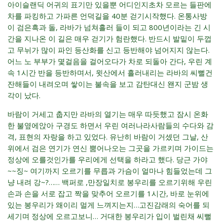
아이슬랜딕 어귀의 표기만 있을뿐 어디인지초차 모르는 들판에
차를 파킹하고 가파른 언덕길을 40분 걷기시작했다. 온통사방
이 검은흑과 돌, 라바가 넘쳐흘러 들이 되고 800년이라는 긴 시
간을 지나온 이 길은 매우 걷기가 험란했다. 반드시 발밑이 두껍
고 무뉘가 많이 파인 등산화를 신고 등반해야 넘어지지 않는다.
어느 노 부부가 몇걸음을 걸어오다가 차로 되돌아 간다, 우린 계
속 1시간 반을 등반하며서, 윗산에서 흘러내리는 라바의 씨뻘건
잔해들이 내려오며 쌓이는 불속을 보고 감탄대신 왠지 군밤 생
각이 났다.
바람이 거세고 춥지만 라바의 열기는 매우 따듯했고 잠시 온화
한 불옆에앉아 구경도 하면서 우린 여러나라사람들의 수다와 감
격, 표현의 자랑을 하고 있었다. 유난히 바람이 거셌던 그날, 산
위에서 검은 연기가 연신 뿜어나오는 그곳을 가르키며 가이드는
정상에 오를것인가를 우리에게 선택을 하라고 했다. 당근 가야
~~징~ 여기까지 오르기를 무릅과 가슴이 얼마나 힘들었는데 그
냥 내려 강~?…… 백퍼로 ,만장일치로 봉우리를 오르기위해 우린
손과 손을 서로 잡고 짝을 맞추어 오르기를 1시간, 바로 눈위에
있는 봉우리가 왜이리 멀게 느껴지는지…고진감래의 숙어를 되
세기며 정상에 오르고보니… 거대한 봉우리가 입이 벌린채 씨뻘