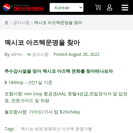
홈
공지사항
멕시코 아즈텍문명을 찾아
|
|
멕시코 아즈텍문명을 찾아
By
admin
In
공지사항
Posted
August 20, 2022
추수감사절을 맞아 멕시코 아즈텍 문화를 찾아떠나보자
$ 1890/p – 2인1실 기준
포함사항: non stop 항공권(AA), 호텔4성급,전일정식사 및 입장
료, 전문가이드 및 차량
불포함사항: 가이드/기사 팁 $20x5day
Tags:
멕시코 세계 문화유산 아즈텍 문명기행