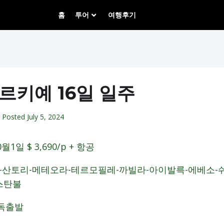
홈
투어
여행후기
르키예 16일 일주
Posted
July 5, 2024
월1일 $ 3,690/p + 항공
도-산토리-메테오라-테르모필레-까빌라-아이발륵-에베소-
스탄불
독출발