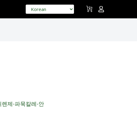
쉬렌제-파묵칼레-안