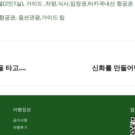
(2인1실), 가이드 ,차량,식사,입장권,터키국내선 항공권
항공권, 옵션관광,가이드 팁
 타고….
신화를 만들어
여행정보
앱
공지사항
여행후기