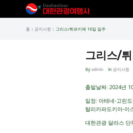
홈
공지사항
그리스/튀르키예 16일 일주
|
|
그리스/튀
By
admin
In
공지사항
출발날짜: 2024년 10
일정: 아테네-고린
탈리카파도키아-이
대한관광 달라스 단