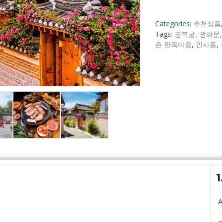
Categories:
추천상품
Tags:
경복궁
,
광화문
촌 한옥마을
,
인사동
,
1
A