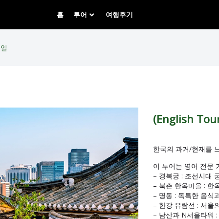
홈
투어
여행후기
5일
(English T
한국의 과거/현재를 느낄
이 투어는 영어 전문
– 경복궁 : 조선시대
– 북촌 한옥마을 : 
– 명동 : 독특한 음
– 한강 유람선 : 서
– 남산과 N서울타워 