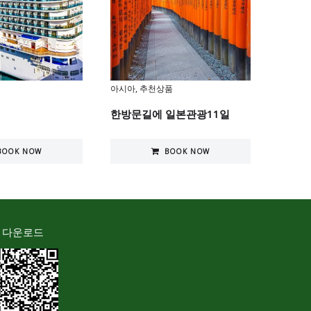
아시아
,
추천상품
기획상
한방문길에 일본관광11일
아름다
BOOK NOW
BOOK NOW
 다운로드