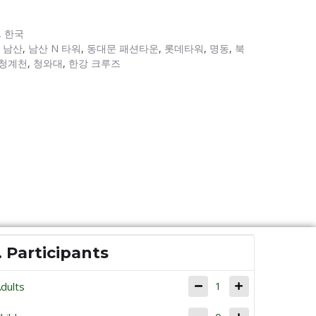
,
한국
,
남산
,
남산 N 타워
,
동대문 패션타운
,
롯데타워
,
명동
,
북
청계천
,
청와대
,
한강 크루즈
. Participants
1
dults