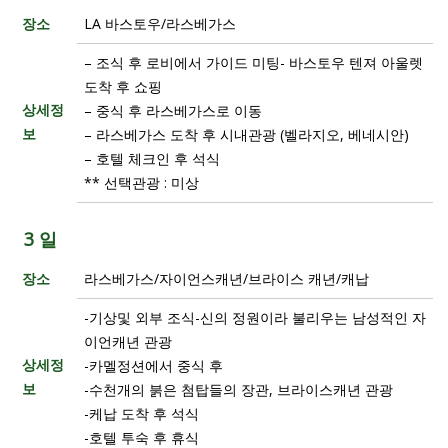
장소
LA 바스토우/라스베가스
– 조식 후 로비에서 가이드 미팅- 바스토우 텐져 아울렛
도착 후 쇼핑
상세정
– 중식 후 라스베가스로 이동
보
– 라스베가스 도착 후 시내관광 (벨라지오, 베네시안)
– 호텔 체크인 후 석식
** 선택관광 : 미상
3 일
장소
라스베가스/자이언스캐년/브라이스 캐년/캐납
-기상및 외부 조식-신의 정원이라 불리우는 남성적인 자
이언캐년 관광
상세정
-카멜정션에서 중식 후
보
-수천개의 붉은 첨탑들의 장관, 브라이스캐년 관광
-케납 도착 후 석식
-호텔 투숙 후 휴식