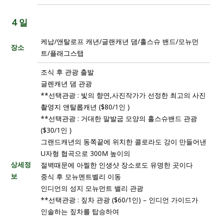
4 일
케납/앤탈로프 캐년/글랜캐년 댐/홀스슈 밴드/모뉴먼
장소
트/플래그스탭
조식 후 관광 출발
글렌캐년 댐 관광
**선택관광 : 빛의 향연,사진작가가 선정한 최고의 사진
촬영지 앤탈롭캐년 ($80/1인 )
**선택관광 : 거대한 말발굽 모양의 홀스슈밴드 관광
($30/1인 )
그랜드캐년의 동쪽끝에 위치한 콜로라도 강이 만들어낸
U자형 협곡으로 300M 높이의
상세정
절벽때문에 아찔한 인생샷 장소로도 유명한 곳이다
보
중식 후 모뉴멘트벨리 이동
인디언의 성지 모뉴먼트 밸리 관광
**선택관광 : 짚차 관광 ($60/1인) – 인디언 가이드가
인솔하는 짚차를 탑승하여