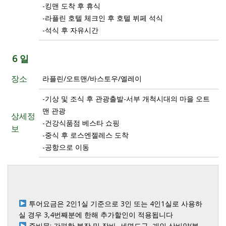
-킹맨 도착 후 휴식
-라플린 호텔 체크인 후 호텔 뷔페 석식
-석식 후 자유시간
6 일
장소
라플린/오트맨/바스토우/엘레이
-기상 및 조식 후 관광출발-서부 개척시대의 마을 오트
맨 관광
상세정
-건강식품점 베스타 쇼핑
보
-중식 후 로스엔젤레스 도착
-공항으로 이동
 투어요금은 2인1실 기준으로 3인 또는 4인1실로 사용하
 준비물: 간편한 복장 및 잠바, 세면도구, 개인 상비약(복