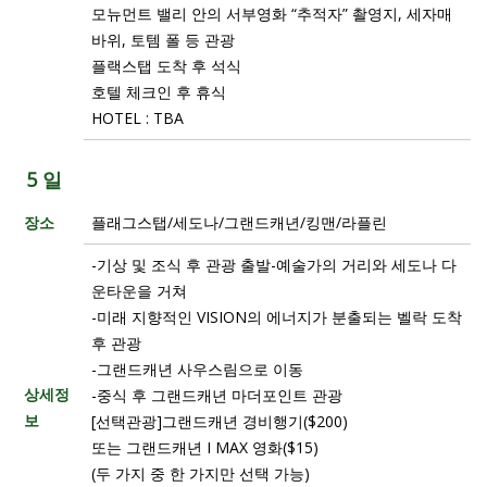
모뉴먼트 밸리 안의 서부영화 “추적자” 촬영지, 세자매
바위, 토템 폴 등 관광
플랙스탭 도착 후 석식
호텔 체크인 후 휴식
HOTEL : TBA
5 일
장소
플래그스탭/세도나/그랜드캐년/킹맨/라플린
-기상 및 조식 후 관광 출발-예술가의 거리와 세도나 다
운타운을 거쳐
-미래 지향적인 VISION의 에너지가 분출되는 벨락 도착
후 관광
-그랜드캐년 사우스림으로 이동
상세정
-중식 후 그랜드캐년 마더포인트 관광
보
[선택관광]그랜드캐년 경비행기($200)
또는 그랜드캐년 I MAX 영화($15)
(두 가지 중 한 가지만 선택 가능)