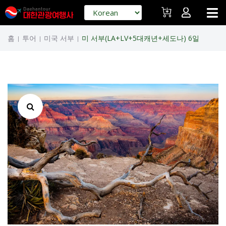
홈
투어
미국 서부
미 서부(LA+LV+5대캐년+세도나) 6일
|
|
|