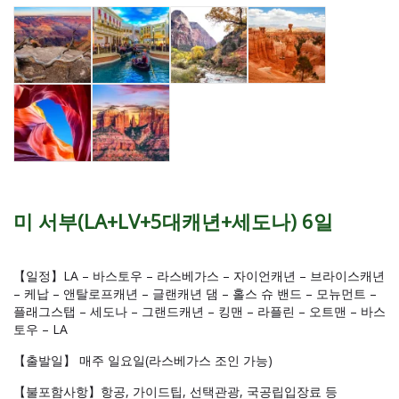
미 서부(LA+LV+5대캐년+세도나) 6일
【일정】LA – 바스토우 – 라스베가스 – 자이언캐년 – 브라이스캐년
– 케납 – 앤탈로프캐년 – 글랜캐년 댐 – 홀스 슈 밴드 – 모뉴먼트 –
플래그스탭 – 세도나 – 그랜드캐년 – 킹맨 – 라플린 – 오트맨 – 바스
토우 – LA
【출발일】 매주 일요일(라스베가스 조인 가능)
【불포함사항】항공, 가이드팁, 선택관광, 국공립입장료 등