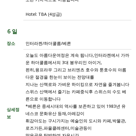
Hotel: TBA (4성급)
6 일
장소
인터라켄/하더쿨름/베른
오늘도 아름다운여정은 계속 됩니다,인터라켄에서 가까
운 하더쿨름에서의 3대 봉우리인 아이거,
묀히,융프라우 그리고 브리엔츠 호수와 툰호수의 아름
다운 절경을 한눈이 보이는 전망대를
지나는 산책로와 가벼운 하이킹으로 자연을 줄겨봅니다
스위스 산맥에서 즐기는 카페중식후 스위스의 수도 베
른으로 이동합니다
*베른은 중세시대의 역사를 보존하고 있어 1983년 유
상세정
네스코 문화유산 등재,아레강이
보
휘감아도는 구시가지는 예술인의 도시와 카페,박물관,
로즈가든,파울클레센터,미술관등이
많은곳을 탐방하며 자유시간