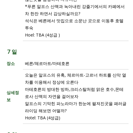
*푸른 알프스 산맥과 녹아내린 강줄기에서의 카폐에서
차 한잔 하면서 감상하실까요?
석식은 베른에서 맛집으로 소문난 곳으로 이동후 호텔
투숙
Hoel: TBA (4성급 )
7 일
장소
베른/체르마트/마테호른
오늘은 알프스의 유혹, 체르마트-고르너 하트를 산악 열
차를 이용해서 정상에 오른다
마테호른의 방대한 빙하,크리스탈처럼 맑은 호수,몬테
상세정
로사 산맥의 자연을 걸어보자
보
알프스의 기막힌 파노라마가 한눈에 펼져진곳을 패러글
라이딩 해보면 어떨까?
Hotel: TBA (4성급)