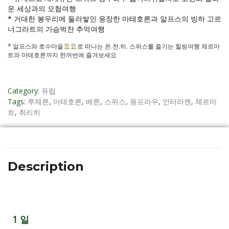
운 세상과의 모험여행
* 거대한 봉우리에 둘러쌓인 웅장한 마테호른과 알프스의 빙하 고르
너그라트의 가슴벅찬 추억여행
* 알프스와 호수마을
로 떠나는 온.전.히. 스위스를 즐기는 힐링여행 체르마
트와 마테호른까지 한꺼번에 즐겨보세요
Category:
유럽
Tags:
루체른
,
마테호른
,
베른
,
스위스
,
융프라우
,
인터라켄
,
체르마
트
,
취리히
Description
1 일