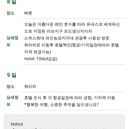
8 일
장소
베른
오늘은 아름다운 레만 호수를 따라 유네스코 세계유산
으로 지정된 라보지구 포도생산지이자
상세정
스위스최대 와인농장지지대 관광후 시옹성 방문.
보
취리히로 이동후 호텔첵인(항공/기차일정에따라 호텔
지역 변경가능)
Hotel: TBA(4성급)
9 일
장소
취리히
상세정
호텔 조식 후 각 항공일정에 따라 공항, 기차역 이동
보
*행복한 여행, 소중한 추억을 담으셨나요?
Notice
