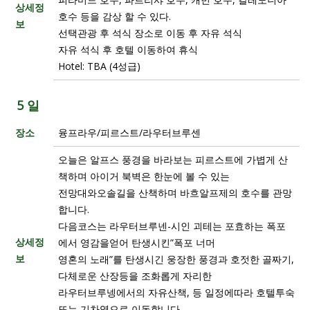
상세정
호수 등을 감상 할 수 있다.
보
선택관광 후 석식 장소로 이동 후 자유 석식
자유 석식 후 호텔 이동하여 휴식
Hotel: TBA (4성급)
5 일
장소
융프라우/피르스트/라우터브루센
오늘은 알프스 풍경을 바라보는 피르스트에 가볍게 산
책하며 아이거 북벽은 한눈에 볼 수 있는
전망대와오솔길을 산책하며 바흐알프제의 호수를 관망
합니다.
다음코스는 라우터브루넨-시인 괴테는 포효하는 폭포
상세정
에서 영감을얻어 탄생시킨”폭포 너머
보
영혼의 노래”를 탄생시긴 웅장한 풍경과 호젓한 골짜기,
다체로운 산장등을 조화롭게 자리한
라우터브루넹에서의 자유산책, 등 일정에따라 호텔투숙
또는 기차역으로 이동합니다