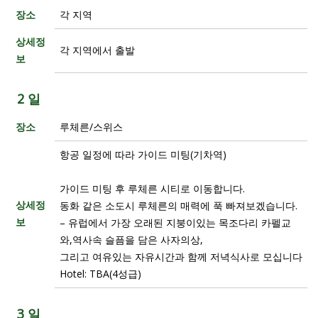
장소
각 지역
상세정
각 지역에서 출발
보
2 일
장소
루체른/스위스
항공 일정에 따라 가이드 미팅(기차역)
가이드 미팅 후 루체른 시티로 이동합니다.
상세정
동화 같은 소도시 루체른의 매력에 푹 빠져보겠습니다.
보
– 유럽에서 가장 오래된 지붕이있는 목조다리 카펠교
와,역사속 슬픔을 담은 사자의상,
그리고 여유있는 자유시간과 함께 저녁식사로 모십니다
Hotel: TBA(4성급)
3 일