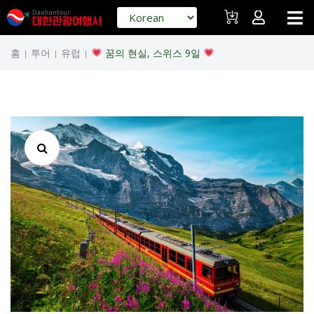
홈
투어
유럽
꿈의 현실, 스위스 9일
|
|
|