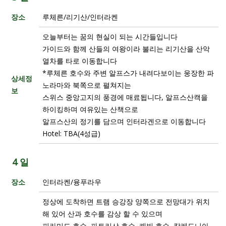
장소
루체른/리기산/인터라켄
오늘부터는 꿈의 현실이 되는 시간들입니다
가이드와 함께 산들의 여왕이라 불리는 리기산을 산악
열차를 타로 이동합니다
*루체른 호수와 주변 알프스가 내려다보이는 웅장한 파
상세정
노라마와 북쪽으로 펼쳐지는
보
스위스 중앙고지의 풍경에 매료됩니다, 알프스산캑을
하이킹하며 여유있는 산책으로
알프스산의 정기를 담으며 인터라겐으로 이동합니다
Hotel: TBA(4성급)
4 일
장소
인터라켄/융푸라우
정상에 도착하면 트램 승강장 양쪽으로 전망대가 위치
해 있어 산과 호수를 감상 할 수 있으며
피라미드 호수, 파트리샤 호수, 캐빈 호수, 칼레도니아