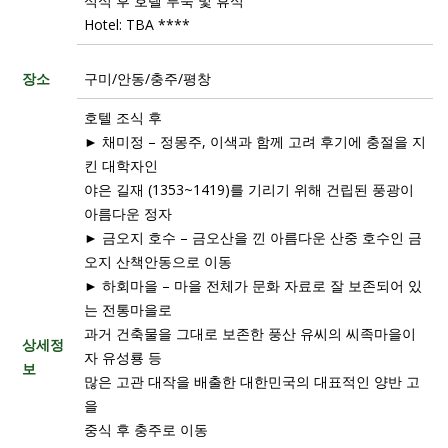
석식 후 호텔 투숙 및 휴식
Hotel: TBA ****
장소
구미/안동/충주/평창
호텔 조식 후
► 채미정 – 정몽주, 이색과 함께 고려 후기에 충절을 지
킨 대학자인
야은 길재 (1353~1419)를 기리기 위해 건립된 풍광이
아름다운 정자
► 금오지 호수 – 금오산을 낀 아름다운 산중 호수인 금
오지 산책안동으로 이동
► 하회마을 – 마을 전체가 문화 자료로 잘 보존되어 있
는 전통마을로
과거 건축물을 그대로 보존한 풍산 유씨의 씨족마을이
상세정
자 유성룡 등
보
많은 고관 대작을 배출한 대한민국의 대표적인 양반 고
을
중식 후 충주로 이동