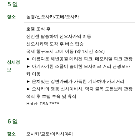
5 일
장소
동경/신오사카/고베/오사카
호텔 조식 후
신칸센 탑승하여 신오사카역 이동
신오사카역 도착 후 버스 탑승
국제 항구도시 고베 이동 (약 1시간 소요)
► 아름다운 해변공원 메리겐 파크, 메모리얼 파크 관광
상세정
► 아기자기한 소품이 즐비한 모자이크 거리 관광오사
보
카 이동
► 운치있는 강변카페가 가득한 기타하마 카페거리
► 오사카의 명동 신사이바시, 먹자 골목 도톤보리 관광
석식 후 호텔 투숙 및 휴식
Hotel: TBA ****
6 일
장소
오사카/교토/아라시야마