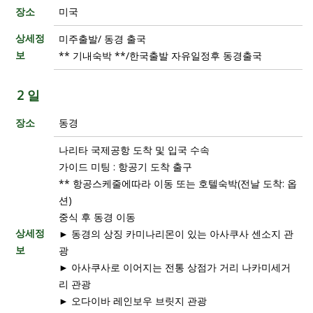
장소
미국
상세정
미주출발/ 동경 출국
보
** 기내숙박 **/한국출발 자유일정후 동경출국
2 일
장소
동경
나리타 국제공항 도착 및 입국 수속
가이드 미팅 : 항공기 도착 출구
** 항공스케줄에따라 이동 또는 호텔숙박(전날 도착: 옵
션)
중식 후 동경 이동
상세정
► 동경의 상징 카미나리몬이 있는 아사쿠사 센소지 관
보
광
► 아사쿠사로 이어지는 전통 상점가 거리 나카미세거
리 관광
► 오다이바 레인보우 브릿지 관광