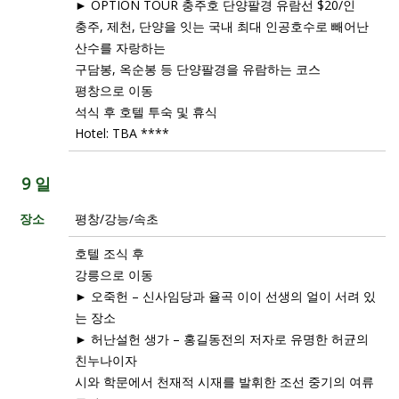
► OPTION TOUR 충주호 단양팔경 유람선 $20/인
충주, 제천, 단양을 잇는 국내 최대 인공호수로 빼어난
산수를 자랑하는
구담봉, 옥순봉 등 단양팔경을 유람하는 코스
평창으로 이동
석식 후 호텔 투숙 및 휴식
Hotel: TBA ****
9 일
장소
평창/강능/속초
호텔 조식 후
강릉으로 이동
► 오죽헌 – 신사임당과 율곡 이이 선생의 얼이 서려 있
는 장소
► 허난설헌 생가 – 홍길동전의 저자로 유명한 허균의
친누나이자
시와 학문에서 천재적 시재를 발휘한 조선 중기의 여류