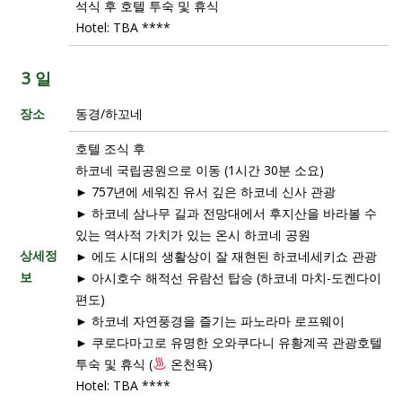
석식 후 호텔 투숙 및 휴식
Hotel: TBA ****
3 일
장소
동경/하꼬네
호텔 조식 후
하코네 국립공원으로 이동 (1시간 30분 소요)
► 757년에 세워진 유서 깊은 하코네 신사 관광
► 하코네 삼나무 길과 전망대에서 후지산을 바라볼 수
있는 역사적 가치가 있는 온시 하코네 공원
상세정
► 에도 시대의 생활상이 잘 재현된 하코네세키쇼 관광
보
► 아시호수 해적선 유람선 탑승 (하코네 마치-도켄다이
편도)
► 하코네 자연풍경을 즐기는 파노라마 로프웨이
► 쿠로다마고로 유명한 오와쿠다니 유황계곡 관광호텔
투숙 및 휴식 (
온천욕)
Hotel: TBA ****