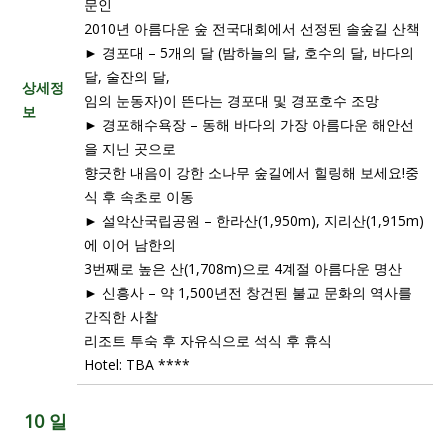
문인
2010년 아름다운 숲 전국대회에서 선정된 솔숲길 산책
► 경포대 – 5개의 달 (밤하늘의 달, 호수의 달, 바다의
달, 술잔의 달,
상세정
임의 눈동자)이 뜬다는 경포대 및 경포호수 조망
보
► 경포해수욕장 – 동해 바다의 가장 아름다운 해안선
을 지닌 곳으로
향긋한 내음이 강한 소나무 숲길에서 힐링해 보세요!중
식 후 속초로 이동
► 설악산국립공원 – 한라산(1,950m), 지리산(1,915m)
에 이어 남한의
3번째로 높은 산(1,708m)으로 4계절 아름다운 명산
► 신흥사 – 약 1,500년전 창건된 불교 문화의 역사를
간직한 사찰
리조트 투숙 후 자유식으로 석식 후 휴식
Hotel: TBA ****
10 일