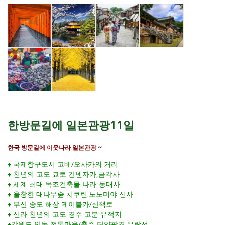
한방문길에 일본관광11일
한국 방문길에 이웃나라 일본관광 ~
♦ 국제항구도시 고베/오사카의 거리
♦ 천년의 고도 쿄토 간넨자카,금각사
♦ 세계 최대 목조건축물 나라-동대사
♦ 울창한 대나무숲 치쿠린.노노미야 신사
♦ 부산 송도 해상 케이블카/산책로
♦ 신라 천년의 고도 경주 고분 유적지
♦강원도 안동 전통마을/충주 단양팔경 유람선