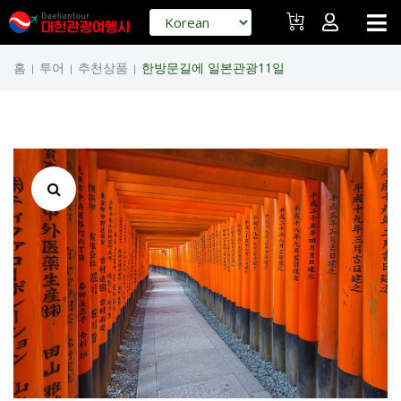
홈
투어
추천상품
한방문길에 일본관광11일
|
|
|