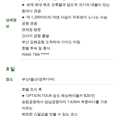
► 세계 최대 목조 건축물과 압도적 크기의 대불이 있는
동대사 관광
► 약 1,200마리의 야생 사슴이 자유로이 노니는 사슴
상세정
공원 관광
보
면세점 방문
간사이 공항 출발
부산 김해공항 도착하여 가이드 미팅
호텔 투숙 및 휴식
Hotel: TBA ****
8 일
장소
부산/울산/경주/구미
호텔 조식 후
► OPTION TOUR 송도 해상케이블카 $20/인
송림공원에서 암남공원까지 1.62Km 푸른바다를 가로
지르는
짜릿한 스릴감을 맛볼 수 있는 코스