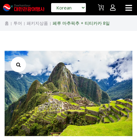
홈
투어
패키지상품
페루 마추픽추 + 티티카카 8일
|
|
|