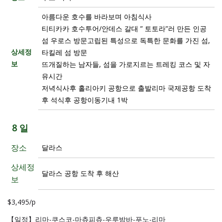
아름다운 호수를 바라보며 아침식사
티티카카 호수투어/안데스 갈대 ” 토토라”러 만든 인공
섬 우로스 방문고립된 특성으로 독특한 문화를 가진 섬,
상세정
타킬레 섬 방문
보
뜨개질하는 남자들, 섬을 가로지르는 트레킹 코스 및 자
유시간
저녁식사후 홀리아키 공항으로 출발리마 국제공항 도착
후 석식후 공항이동기내 1박
8 일
장소
달라스
상세정
달라스 공항 도착 후 해산
보
$3,495/p
【일정】리마-쿠스코-마츄피츄-우루밤바-푸노-리마