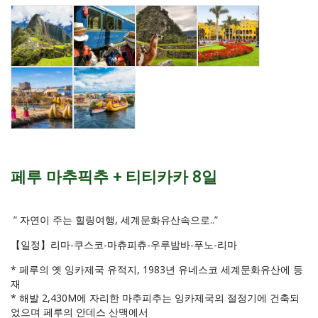
페루 마추픽추 + 티티카카 8일
” 자연이 주는 힐링여행, 세계문화유산속으로..”
【일정】리마-쿠스코-마츄피츄-우루밤바-푸노-리마
* 페루의 옛 잉카제국 유적지, 1983년 유네스코 세계문화유산에 등
재
* 해발 2,430M에 자리한 마추피추는 잉카제국의 절정기에 건축되
었으며 페루의 안데스 산맥에서