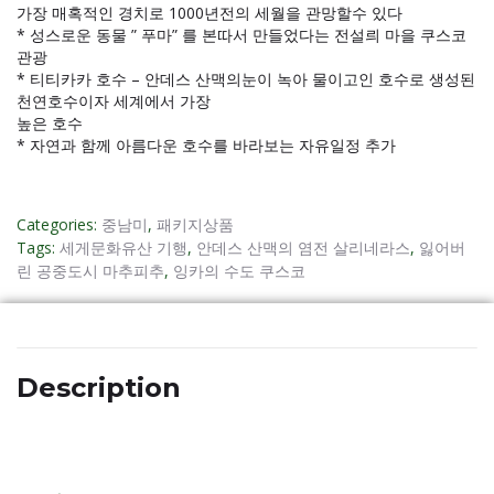
가장 매혹적인 경치로 1000년전의 세월을 관망할수 있다
* 성스로운 동물 ” 푸마” 를 본따서 만들었다는 전설릐 마을 쿠스코
관광
* 티티카카 호수 – 안데스 산맥의눈이 녹아 물이고인 호수로 생성된
천연호수이자 세계에서 가장
높은 호수
* 자연과 함께 아름다운 호수를 바라보는 자유일정 추가
Categories:
중남미
,
패키지상품
Tags:
세게문화유산 기행
,
안데스 산맥의 염전 살리네라스
,
잃어버
린 공중도시 마추피추
,
잉카의 수도 쿠스코
Description