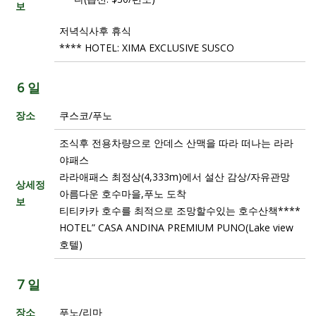
보
저녁식사후 휴식
**** HOTEL: XIMA EXCLUSIVE SUSCO
6 일
장소
쿠스코/푸노
조식후 전용차량으로 안데스 산맥을 따라 떠나는 라라
야패스
라라애패스 최정상(4,333m)에서 설산 감상/자유관망
상세정
아름다운 호수마을,푸노 도착
보
티티카카 호수를 최적으로 조망할수있는 호수산책****
HOTEL” CASA ANDINA PREMIUM PUNO(Lake view
호텔)
7 일
장소
푸노/리마