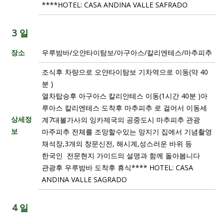
****HOTEL: CASA ANDINA VALLE SAFRADO
3 일
장소
우루밤바/오얀타이탐보/아구아스/칼리엔테스/마추피추
조식후 차량으로 오얀타이탐보 기차역으로 이동(약 40
분 )
열차탑승후 아구아스 칼리안테스 이동(1시간 40분 )아
루아스 칼리엔테스 도착후 마추피추 로 걸어서 이동세
상세정
계7대볼가사의 잉카제국의 공중도시 마추피추 관광
보
마주피추 전체를 조망할수있는 망지기 집에서 기념촬영
채석장,3개의 창문신전, 해시계,성스러운 바위 등
한국인 전문현지 가이드의 설명과 함께 돌아봅니다
관광후 우루밤바 도착후 휴식**** HOTEL: CASA
ANDINA VALLE SAGRADO
4 일