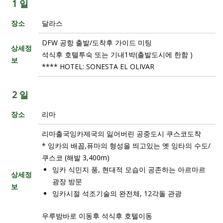
1 일
장소
달라스
DFW 공항 출발/도착후 가이드 미팅
상세정
석식후 호텔투숙 또는 기내1박(출발도시에 한함 )
보
**** HOTEL: SONESTA EL OLIVAR
2 일
장소
리마
리마출국잉카제국의 잃어버린 공중도시 쿠스코도착
* 잉카의 배꼽,퓨마의 형성을 띄고있는 옛 잉타의 수도/
쿠스코 (해발 3,400m)
잉카 식민지 풍, 현대적 모습이 공존하는 아르마르
상세정
광장 방문
보
잉카시절 석조기술의 완전체, 12각돌 관광
우루밤바로 이동후 석식후 호텔이동