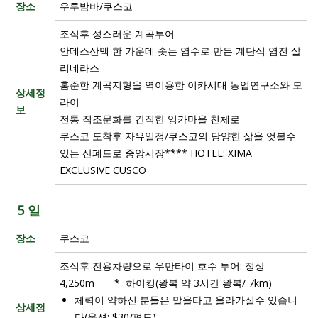
장소
우루밤바/쿠스코
조식후 성스러운 계곡투어
안데스산맥 한 가운데 솟는 염수로 만든 계단식 염전 살
리네라스
홈준한 계곡지형을 역이용한 이카시대 농업연구소와 모
상세정
라이
보
전통 직조문화를 간직한 잉카마을 친체로
쿠스코 도착후 자유일정/쿠스코의 당양한 삶을 엇볼수
있는 산폐드로 중앙시장**** HOTEL: XIMA
EXCLUSIVE CUSCO
5 일
장소
쿠스코
조식후 전용차량으로 우만타이 호수 투어: 정상
4,250m * 하이킹(왕복 약 3시간 왕복/ 7km)
체력이 약하신 분들은 말을타고 올라가실수 있습니
상세정
다(옵션: $30/편도)