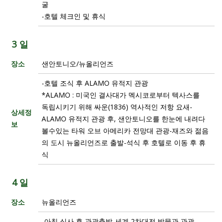
굴
-호텔 체크인 및 휴식
3 일
장소
샌안토니오/뉴올리언즈
-호텔 조식 후 ALAMO 유적지 관광
*ALAMO : 미국인 결사대가 멕시코로부터 텍사스를
독립시키기 위해 싸운(1836) 역사적인 저항 요새-
상세정
ALAMO 유적지 관광 후, 샌안토니오를 한눈에 내려다
보
볼수있는 타워 오브 아메리카 전망대 관광-재즈와 젊음
의 도시 뉴올리언즈로 출발-석식 후 호텔로 이동 후 휴
식
4 일
장소
뉴올리언즈
-아침 식사 후 관광출발-세계 2차대전 박물관 관광