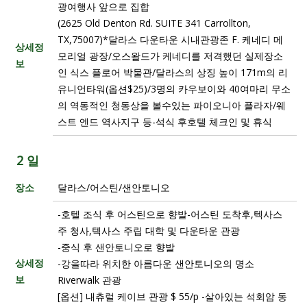
광여행사 앞으로 집합
(2625 Old Denton Rd. SUITE 341 Carrollton,
TX,75007)*달라스 다운타운 시내관광존 F. 케네디 메
상세정
모리얼 광장/오스왈드가 케네디를 저격했던 실제장소
보
인 식스 플로어 박물관/달라스의 상징 높이 171m의 리
유니언타워(옵션$25)/3명의 카우보이와 40여마리 무소
의 역동적인 청동상을 볼수있는 파이오니아 플라자/웨
스트 엔드 역사지구 등-석식 후호텔 체크인 및 휴식
2 일
장소
달라스/어스틴/샌안토니오
-호텔 조식 후 어스틴으로 향발-어스틴 도착후,텍사스
주 청사,텍사스 주립 대학 및 다운타운 관광
-중식 후 샌안토니오로 향발
상세정
-강을따라 위치한 아름다운 샌안토니오의 명소
보
Riverwalk 관광
[옵션] 내츄럴 케이브 관광 $ 55/p -살아있는 석회암 동