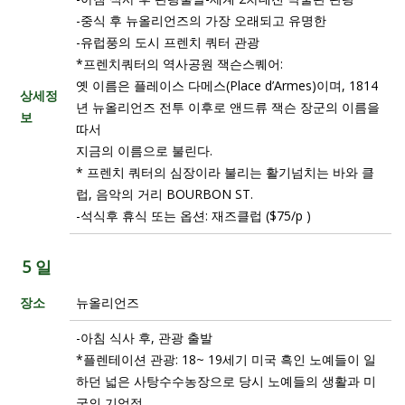
-중식 후 뉴올리언즈의 가장 오래되고 유명한
-유럽풍의 도시 프렌치 쿼터 관광
*프렌치쿼터의 역사공원 잭슨스퀘어:
옛 이름은 플레이스 다메스(Place d’Armes)이며, 1814
상세정
년 뉴올리언즈 전투 이후로 앤드류 잭슨 장군의 이름을
보
따서
지금의 이름으로 불린다.
* 프렌치 쿼터의 심장이라 불리는 활기넘치는 바와 클
럽, 음악의 거리 BOURBON ST.
-석식후 휴식 또는 옵션: 재즈클럽 ($75/p )
5 일
장소
뉴올리언즈
-아침 식사 후, 관광 출발
*플렌테이션 관광: 18~ 19세기 미국 흑인 노예들이 일
하던 넓은 사탕수수농장으로 당시 노예들의 생활과 미
국의 기업적