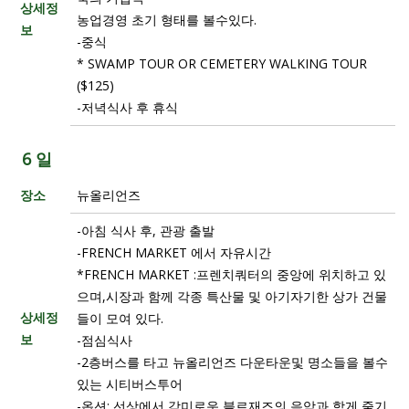
상세정
농업경영 초기 형태를 볼수있다.
보
-중식
* SWAMP TOUR OR CEMETERY WALKING TOUR
($125)
-저녁식사 후 휴식
6 일
장소
뉴올리언즈
-아침 식사 후, 관광 출발
-FRENCH MARKET 에서 자유시간
*FRENCH MARKET :프렌치쿼터의 중앙에 위치하고 있
으며,시장과 함께 각종 특산물 및 아기자기한 상가 건물
상세정
들이 모여 있다.
보
-점심식사
-2층버스를 타고 뉴올리언즈 다운타운및 명소들을 볼수
있는 시티버스투어
-옵션: 선상에서 감미로운 블르재즈의 음악과 함게 줄기