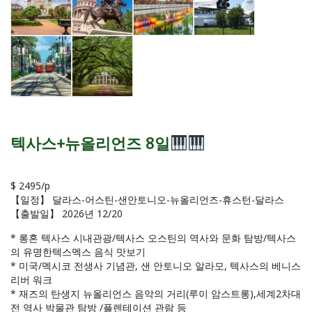
텍사스+뉴올리언즈 8일
$ 2495/p
【일정】 달라스-어스틴-샌안토니오-뉴올리언즈-휴스턴-달라스
【출발일】 2026년 12/20
* 롱혼 텍사스 시내관광/텍사스 오스틴의 역사와 문화 탐방/텍사스
의 유명한텍스멕스 음식 맛보기
* 미국/멕시코 전생사 기념관, 샌 안토니오 알라모, 텍사스의 베니스
리버 워크
* 재즈의 탄생지 뉴올리언스 음악의 거리(루이 암스트롱),세계2차대
전 역사 박물관 탐방 /플렌테이션 관람 등