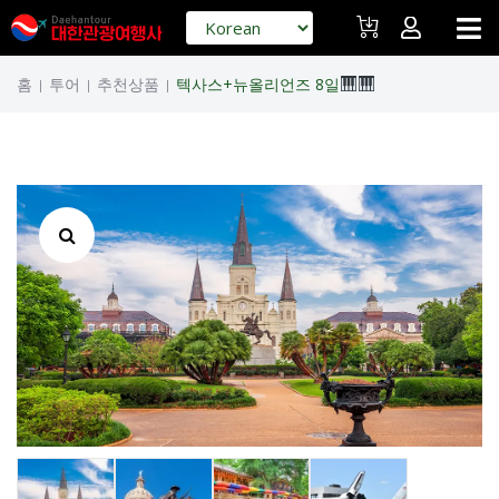
홈
투어
추천상품
텍사스+뉴올리언즈 8일
|
|
|