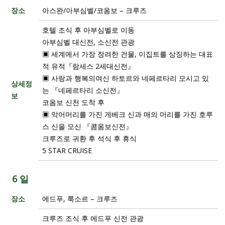
장소
아스완/아부심벨/코옴보 – 크루즈
호텔 조식 후 아부심벨로 이동
아부심벨 대신전, 소신전 관광
▣ 세계에서 가장 장려한 건물, 이집트를 상징하는 대표
적 유적『람세스 2세대신전』
▣ 사랑과 행복의여신 하토르와 네페르타리 모시고 있
상세정
는 『네페르타리 소신전』
보
코옴보 신천 도착 후
▣ 악어머리를 가진 게베크 신과 매의 머리를 가진 호루
스 신을 모신 『콤옴보신전』
크루즈로 귀환 후 석식 후 휴식
5 STAR CRUISE
6 일
장소
에드푸, 룩소르 – 크루즈
크루즈 조식 후 에드푸 신전 관광