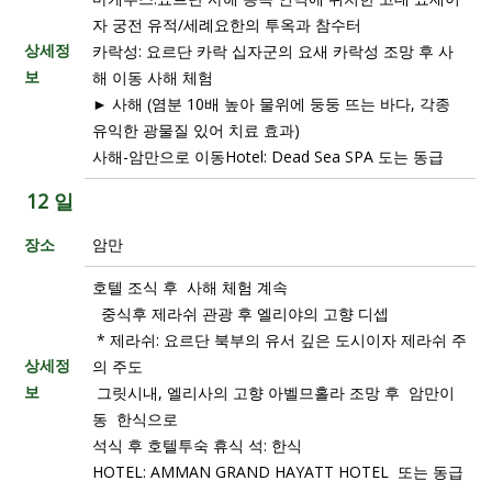
자 궁전 유적/세례요한의 투옥과 참수터
상세정
카락성: 요르단 카락 십자군의 요새 카락성 조망 후 사
보
해 이동 사해 체험
► 사해 (염분 10배 높아 물위에 둥둥 뜨는 바다, 각종
유익한 광물질 있어 치료 효과)
사해-암만으로 이동Hotel: Dead Sea SPA 도는 동급
12 일
장소
암만
호텔 조식 후 사해 체험 계속
중식후 제라쉬 관광 후 엘리야의 고향 디셉
* 제라쉬: 요르단 북부의 유서 깊은 도시이자 제라쉬 주
상세정
의 주도
보
그릿시내, 엘리사의 고향 아벨므홀라 조망 후 암만이
동 한식으로
석식 후 호텔투숙 휴식 석: 한식
HOTEL: AMMAN GRAND HAYATT HOTEL 또는 동급