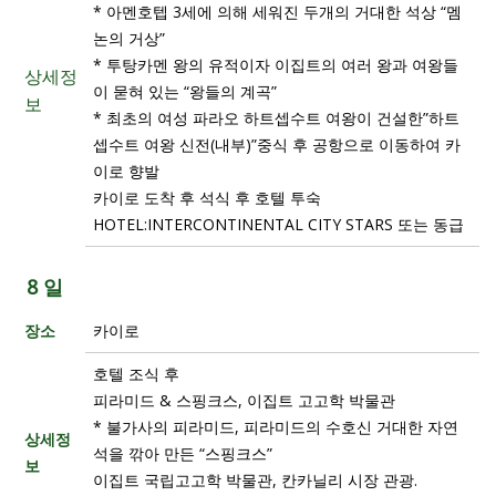
* 아멘호텝 3세에 의해 세워진 두개의 거대한 석상 “멤
논의 거상”
* 투탕카멘 왕의 유적이자 이집트의 여러 왕과 여왕들
상세정
이 묻혀 있는 “왕들의 계곡”
보
* 최초의 여성 파라오 하트셉수트 여왕이 건설한”하트
셉수트 여왕 신전(내부)”중식 후 공항으로 이동하여 카
이로 향발
카이로 도착 후 석식 후 호텔 투숙
HOTEL:INTERCONTINENTAL CITY STARS 또는 동급
8 일
장소
카이로
호텔 조식 후
피라미드 & 스핑크스, 이집트 고고학 박물관
* 불가사의 피라미드, 피라미드의 수호신 거대한 자연
상세정
석을 깎아 만든 “스핑크스”
보
이집트 국립고고학 박물관, 칸카닐리 시장 관광.