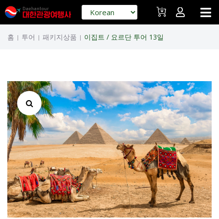
홈
투어
패키지상품
이집트 / 요르단 투어 13일
|
|
|