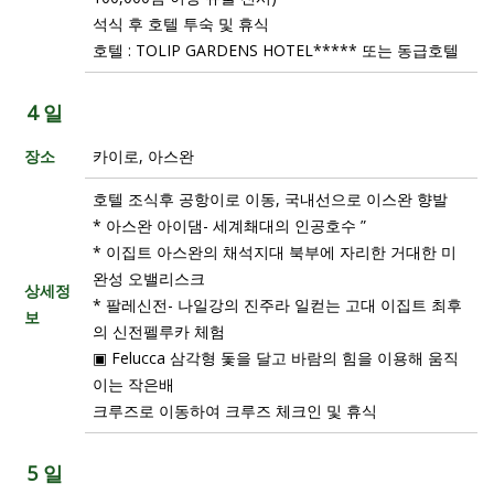
석식 후 호텔 투숙 및 휴식
호텔 : TOLIP GARDENS HOTEL***** 또는 동급호텔
4 일
장소
카이로, 아스완
호텔 조식후 공항이로 이동, 국내선으로 이스완 향발
* 아스완 아이댐- 세계쵀대의 인공호수 ”
* 이집트 아스완의 채석지대 북부에 자리한 거대한 미
완성 오밸리스크
상세정
* 팔레신전- 나일강의 진주라 일컫는 고대 이집트 최후
보
의 신전펠루카 체험
▣ Felucca 삼각형 돛을 달고 바람의 힘을 이용해 움직
이는 작은배
크루즈로 이동하여 크루즈 체크인 및 휴식
5 일