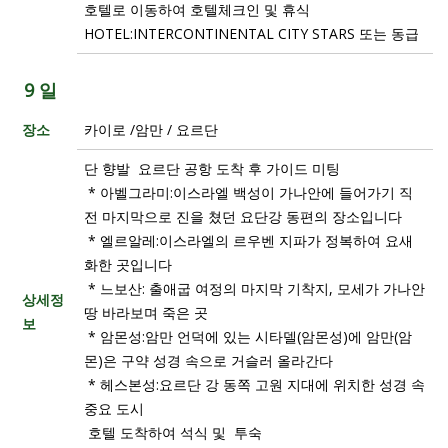
호텔로 이동하여 호텔체크인 및 휴식
HOTEL:INTERCONTINENTAL CITY STARS 또는 동급
9 일
장소
카이로 /암만 / 요르단
단 향발 요르단 공항 도착 후 가이드 미팅
* 아벨그라미:이스라엘 백성이 가나안에 들어가기 직
전 마지막으로 진을 쳤던 요단강 동편의 장소입니다
* 엘르알레:이스라엘의 르우벤 지파가 정복하여 요새
화한 곳입니다
* 느보산: 출애굽 여정의 마지막 기착지, 모세가 가나안
상세정
땅 바라보며 죽은 곳
보
* 암몬성:암만 언덕에 있는 시타델(암몬성)에 암만(암
몬)은 구약 성경 속으로 거슬러 올라간다
* 헤스본성:요르단 강 동쪽 고원 지대에 위치한 성경 속
중요 도시
호텔 도착하여 석식 및 투숙