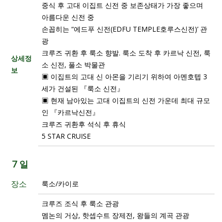
중식 후 고대 이집트 신전 중 보존상태가 가장 좋으며
아름다운 신전 중
손꼽히는 “에드푸 신전(EDFU TEMPLE호루스신전)’ 관
광
크루즈 귀환 후 룩소 향발. 룩소 도착 후 카르낙 신전, 룩
상세정
소 신전, 풀소 박물관
보
▣ 이집트의 고대 신 아몬을 기리기 위하여 아멘호텝 3
세가 건설된 『룩소 신전』
▣ 현재 남아있는 고대 이집트의 신전 가운데 최대 규모
인 『카르낙신전』
크루즈 귀환후 석식 후 휴식
5 STAR CRUISE
7 일
장소
룩소/카이로
크루즈 조식 후 룩소 관광
멤논의 거상, 핫셉수트 장제전, 왕들의 계곡 관광