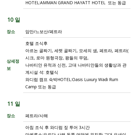
HOTEL:AMMAN GRAND HAYATT HOTEL 또는 동급
10 일
장소
암만/느보산/페트라
호텔 조식후
아르논 골짜기, 세렛 골짜기, 모세의 샘, 페트라, 페트라(
시크, 로마 원형극장, 왕들의 무덤,
상세정
나바티안 유적과 신전, 고대 나바티안들의 생활상과 관
보
계시설 석: 호텔식
와디럼 캠프 숙박HOTEL:Oasis Luxury Wadi Rum
Camp 또는 동급
11 일
장소
페트라/사해
아침 조식 후 와디럼 짚 투어 3시간
마케루스:요르단 사해 동쪽 언덕에 위치한 고대 요새이