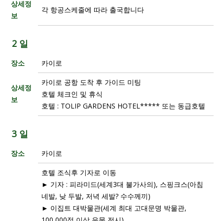
상세정
각 항공스케줄에 따라 출국합니다
보
2 일
장소
카이로
카이로 공항 도착 후 가이드 미팅
상세정
호텔 체크인 및 휴식
보
호텔 : TOLIP GARDENS HOTEL***** 또는 동급호텔
3 일
장소
카이로
호텔 조식후 기자로 이동
► 기자 : 피라미드(세계3대 불가사의), 스핑크스(아침
네발, 낮 두발, 저녁 세발? 수수께끼)
► 이집트 대박물관(세계 최대 고대문명 박물관,
100,000점 이상 유물 전시)