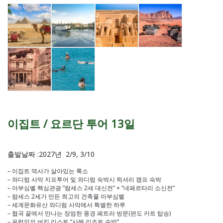
이집트 / 요르단 투어 13일
출발날짜 :2027년 2/9, 3/10
– 이집트 역사가 살아있는 룩소
– 와디럼 사막 지프투어 및 와디럼 숙박시 럭셔리 캠프 숙박
– 아부심벨 핵심관광 “람세스 2세 대신전” + “네페르타리 소신전”
– 람세스 2세가 만든 최고의 건축물 아부심벨
– 세계문화유산 와디럼 사막에서 특별한 하루
– 협곡 끝에서 만나는 장엄한 풍경 페트라 방문(편도 카트 탑승)
– 유럽인의 버킷 리스트 “사해 리조트 숙박”