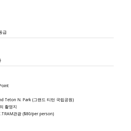
는 동급
다
oint
rand Teton N. Park (그랜드 티턴 국립공원)
”의 촬영지
RAM관광 ($80/per person)