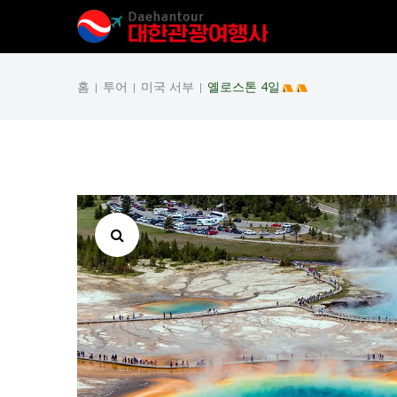
홈
투어
미국 서부
옐로스톤 4일
|
|
|