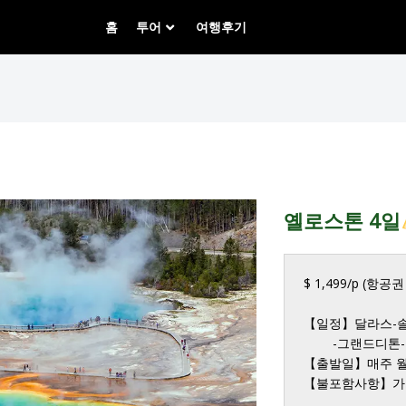
홈
투어
여행후기
옐로스톤 4일
$ 1,499/p (항공권
【일정】달라스-솔
        -그랜드디톤-아이다호 폴-포카델로-솔트레이크-달라스

【출발일】매주 월,
【불포함사항】가이드팁(