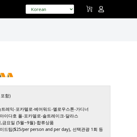
 포함)

트레익-포카텔로-베어워드-옐로우스톤-가디너

금요일 (5월~9월)-합류상품

$25/per person and per day), 선택관광 1회 등