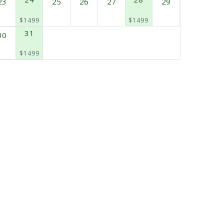
23
25
26
27
29
$1499
$1499
31
30
$1499