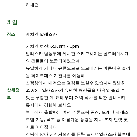
하세요
3 일
장소
케치칸 알래스카
키치칸 하선: 6:30am – 3pm
알라스카 남동부에 위치한 스캐그웨이는 골드러쉬시대
의 건물들이 보존되어있으며
유일하게 카나다 유콘으로로 오르내리는 아름다운 절경
을 화이트패스 기관차를 이용해
산정상에서 내려오는 절경을 보실수 있습니다옵션:$
상세정
250/p – 알래스카의 유명한 해산물을 마음껏 즐길 수
보
있는 푸짐한 게 요리 뷔페 저녁 식사를 외딴 알래스카
롯지에서 경험해 보세요.
부두에서 출발하는 여정은 통조림 공장, 오래된 제재소,
토템 기둥, 폭포 등 아름다운 풍경을 지나 조지 인렛 롯
지로 이어집니다.
식당에 앉아 던전게요리를 듬뿍 드시며알래스카 블루베