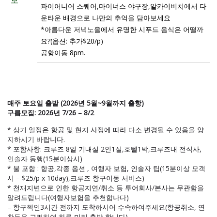
파이어니어 스퀘어,마이너스 야구장,알카이비치에서 다
운타운 배경으로 나만의 추억을 담아보세요
*아름다운 저녁노을에서 유명한 시푸드 음식은 어떨까
요?(옵션: 추가$20/p)
공항이동 8pm.
** 알래스카 쿠르주 8일 $ 1,699 인사이드 $2,699 창문선실
$2,999 발코니 선실
매주 토요일 출발 (2026년 5월~9월까지 출항)
구릅모집: 2026년 7/26 – 8/2
* 상기 일정은 항공 및 현지 사정에 따라 다소 변경될 수 있음을 양
지하시기 바랍니다.
* 포함사항: 크루즈 8일 기내실 2인1실,호텔1박,크루즈내 전식사,
인솔자 동행(15분이상시)
* 불 포함 : 항공,각종 옵션 , 여행자 보험, 인솔자 팁(15분이상 모객
시 – $25/p x 10day),크루즈 항구이동 서비스)
* 천재지변으로 인한 항공지연/취소 등 투어회사/본사는 무관함을
알려드립니다(여행자보험을 추천합나다)
– 항구첵인3시간 전까지 도착하시어 수속하여주세요(항공취소, 연
착등을 고려하여 하루 미리 출발 합니다)