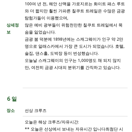
100여 년 전, 해안 산맥을 가로지르는 화이트 패스 루트
와 더 짧지만 훨씬 가파른 칠쿠트 트레일은 수많은 금광
탐험가들이 이용했으며,
상세정
많은 예비 광부들이 위험천만한 칠쿠트 트레일에서 목
보
숨을 잃었습니다.
금광 붐 덕분에 1898년에는 스캐그웨이가 인구 약 2만
명으로 알래스카에서 가장 큰 도시가 되었습니다. 호텔,
술집, 댄스홀, 도박장 등이 번성했습니다.
오늘날 스캐그웨이의 인구는 1,000명도 채 되지 않지
만, 여전히 금광 시대의 분위기를 간직하고 있습니다.
옵션: 화이트 패스 유콘 열차관광 $290/p
6 일
장소
선상 크루즈
오늘은 해상 크루즈/자유시간:
** 오늘은 선상에서 보내는 자유시간 입니다최첨단 시