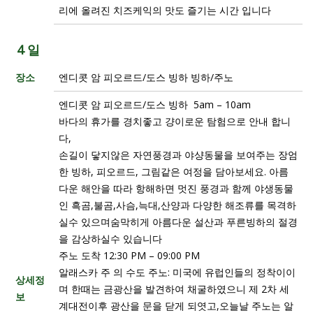
리에 올려진 치즈케익의 맛도 즐기는 시간 입니다
4 일
장소
엔디콧 암 피오르드/도스 빙하 빙하/주노
엔디콧 암 피오르드/도스 빙하 5am – 10am
바다의 휴가를 경치좋고 걍이로운 탐험으로 안내 합니
다,
손길이 닿지않은 자연풍경과 야샹동물을 보여주는 장엄
한 빙하, 피오르드, 그림같은 여정을 담아보세요. 아름
다운 해안을 따라 항해하면 멋진 풍경과 함께 야생동물
인 흑곰,불곰,사슴,늑대,산양과 다양한 해조류를 목격하
실수 있으며숨막히게 아름다운 설산과 푸른빙하의 절경
을 감상하실수 있습니다
주노 도착 12:30 PM – 09:00 PM
알래스카 주 의 수도 주노: 미국에 유럽인들의 정착이이
상세정
며 한때는 금광산을 발견하여 채굴하였으니 제 2차 세
보
계대전이후 광산을 문을 닫게 되엿고,오늘날 주노는 알