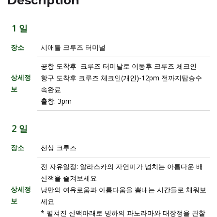
Description
1 일
장소
시애틀 크루즈 터미널
공항 도착후 크루즈 터미날로 이동후 크루즈 체크인
상세정
항구 도착후 크루즈 체크인(개인)-12pm 전까지탑승수
보
속완료
출항: 3pm
2 일
장소
선상 크루즈
전 자유일정: 알라스카의 자연미가 넘치는 아름다운 배
산책을 즐겨보세요
상세정
낭만의 여유로움과 아름다움을 뽐내는 시간들로 채워보
보
세요
* 펼쳐진 산맥아래로 빙하의 파노라마와 대장정을 관찰