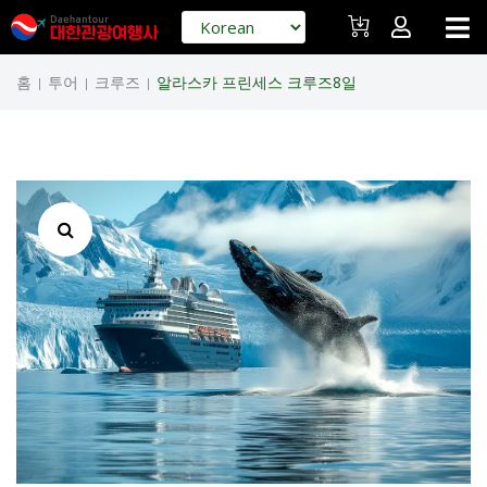
홈
투어
크루즈
알라스카 프린세스 크루즈8일
|
|
|