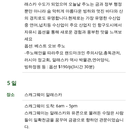
래스카 수도가 되었으며 오늘날 주노는 금과 정부 행정
뿐만 아니라 숨 막히게 아름다운 빙하와 멋진 바다와 산
의 경치로도 유명합니다.현제로는 가장 유명한 수산업
중 연어,넙치등 수산업이 주요 산업지 인 항구도시에서
자유시 옵션을 통해 새로운 경험과 풍부한 맛을 느껴보
세요
옵션: 베스트 오브 주노
-주노해안을 따라주요 랜드마크인 주의사당,총독관저,
러시아 정교회, 알래스카 역사 박물관,연어양식,
빙하정원 등 : 옵션 $190/p(3시간 30분)
5 일
장소
스캐그웨이 알래스카
스캐그웨이 도착: 6am – 5pm
스캐그웨이는 알래스카와 유콘으로 몰려든 수많은 사람
들이 일확천금을 꿈꾸며 금광으로 향하던 관문이었습니
다.