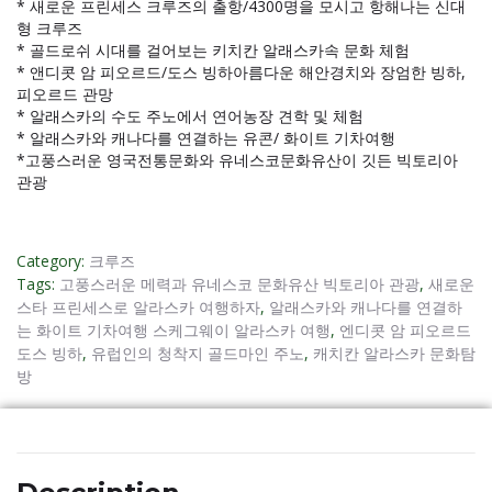
* 새로운 프린세스 크루즈의 출항/4300명을 모시고 항해나는 신대
형 크루즈
* 골드로쉬 시대를 걸어보는 키치칸 알래스카속 문화 체험
* 앤디콧 암 피오르드/도스 빙하아름다운 해안경치와 장엄한 빙하,
피오르드 관망
* 알래스카의 수도 주노에서 연어농장 견학 및 체험
* 알래스카와 캐나다를 연결하는 유콘/ 화이트 기차여행
*고풍스러운 영국전통문화와 유네스코문화유산이 깃든 빅토리아
관광
Category:
크루즈
Tags:
고풍스러운 메력과 유네스코 문화유산 빅토리아 관광
,
새로운
스타 프린세스로 알라스카 여행하자
,
알래스카와 캐나다를 연결하
는 화이트 기차여행 스케그웨이 알라스카 여행
,
엔디콧 암 피오르드
도스 빙하
,
유럽인의 청착지 골드마인 주노
,
캐치칸 알라스카 문화탐
방