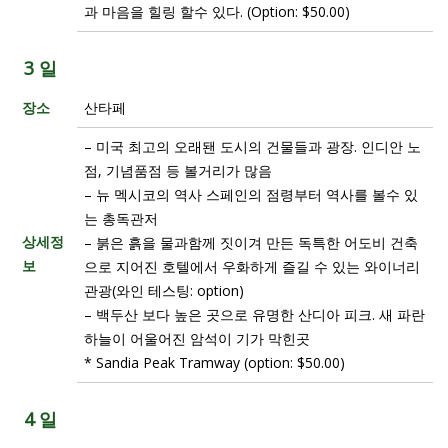
과 마음을 힐링 할수 있다. (Option: $50.00)
3 일
장소
산타페
– 미국 최고의 오래됀 도시의 건물들과 광장. 인디안 노
점, 기념품점 등 볼거리가 많음
– 뉴 멕시코의 역사 스페인의 점령부터 역사를 볼수 있
는 총독관저
상세정
– 붉은 흙을 물과함께 짓이겨 만든 독특한 어도비 건축
보
으로 지어진 호텔에서 우화하게 즐길 수 있는 와이너리
관광(와인 테스팅: option)
– 백두산 보다 높은 곳으로 유명한 산디아 피크. 새 파란
하늘이 어울어진 암석이 기가 막힌곳
* Sandia Peak Tramway (option: $50.00)
4 일