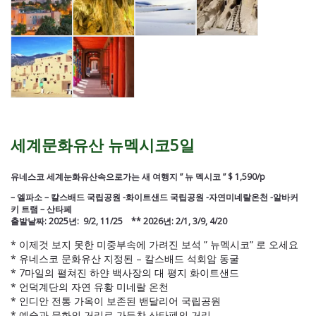
세계문화유산 뉴멕시코5일
유네스코 세계눈화유산속으로가는 새 여행지 ” 뉴 멕시코 ” $ 1,590/p
– 엘파소 – 칼스배드 국립공원 -화이트샌드 국립공원 -자연미네랄온천 -알바커
키 트램 – 산타페
출발날짜:
2025년: 9/2, 11/25 ** 2026년: 2/1, 3/9, 4/20
* 이제것 보지 못한 미중부속에 가려진 보석 ” 뉴멕시코” 로 오세요
* 유네스코 문화유산 지정된 – 칼스배드 석회암 동굴
* 7마일의 펼쳐진 하얀 백사장의 대 평지 화이트샌드
* 언덕계단의 자연 유황 미네랄 온천
* 인디안 전통 가옥이 보존된 밴달리어 국립공원
* 예술과 문화의 거리로 가득찬 산타폐의 거리