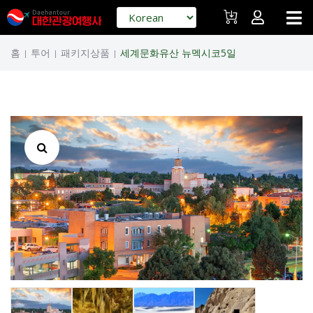
홈
투어
패키지상품
세계문화유산 뉴멕시코5일
|
|
|