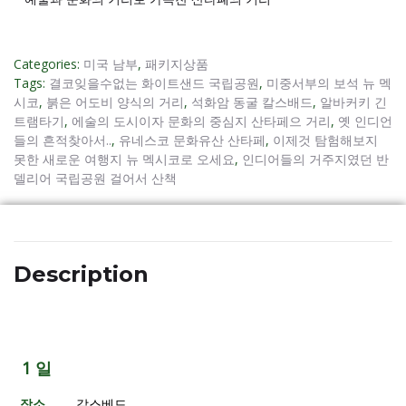
Categories:
미국 남부
,
패키지상품
Tags:
결코잊을수없는 화이트샌드 국립공원
,
미중서부의 보석 뉴 멕
시코
,
붉은 어도비 양식의 거리
,
석화암 동굴 칼스배드
,
알바커키 긴
트램타기
,
에술의 도시이자 문화의 중심지 산타페으 거리
,
옛 인디언
들의 흔적찾아서..
,
유네스코 문화유산 산타페
,
이제것 탐험해보지
못한 새로운 여행지 뉴 멕시코로 오세요
,
인디어들의 거주지였던 반
델리어 국립공원 걸어서 산책
Description
1 일
장소
갈스베드