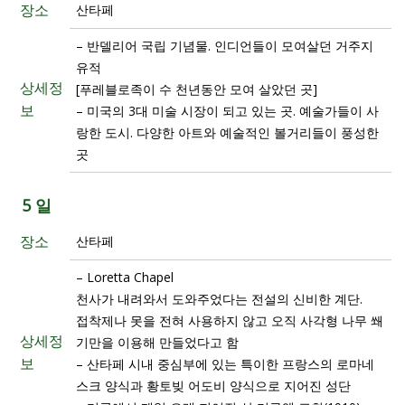
장소
산타페
– 반델리어 국립 기념물. 인디언들이 모여살던 거주지
유적
상세정
[푸레블로족이 수 천년동안 모여 살았던 곳]
보
– 미국의 3대 미술 시장이 되고 있는 곳. 예술가들이 사
랑한 도시. 다양한 아트와 예술적인 볼거리들이 풍성한
곳
5 일
장소
산타페
– Loretta Chapel
천사가 내려와서 도와주었다는 전설의 신비한 계단.
접착제나 못을 전혀 사용하지 않고 오직 사각형 나무 쐐
상세정
기만을 이용해 만들었다고 함
보
– 산타페 시내 중심부에 있는 특이한 프랑스의 로마네
스크 양식과 황토빚 어도비 양식으로 지어진 성단