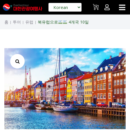
홈
투어
유럽
북유럽으로
4개국 10일
|
|
|