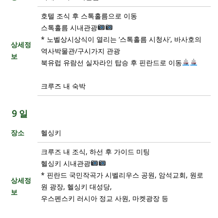
호텔 조식 후 스톡홀름으로 이동
스톡홀름 시내관광
* 노벨상시상식이 열리는 ‘스톡홀름 시청사’, 바사호의
상세정
역사박물관/구시가지 관광
보
북유럽 유람선 실자라인 탑승 후 핀란드로 이동
크루즈 내 숙박
9 일
장소
헬싱키
크루즈 내 조식, 하선 후 가이드 미팅
헬싱키 시내관광
* 핀란드 국민작곡가 시벨리우스 공원, 암석교회, 원로
상세정
원 광장, 헬싱키 대성당,
보
우스펜스키 러시아 정교 사원, 마켓광장 등