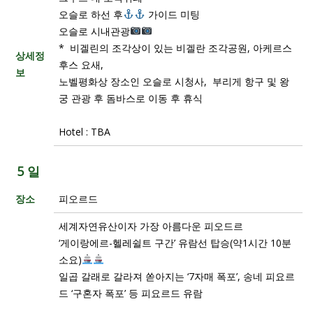
오슬로 하선 후
가이드 미팅
오슬로 시내관광
* 비겔린의 조각상이 있는 비겔란 조각공원, 아케르스
상세정
후스 요새,
보
노벨평화상 장소인 오슬로 시청사, 부리게 항구 및 왕
궁 관광 후 돔바스로 이동 후 휴식
Hotel : TBA
5 일
장소
피오르드
세계자연유산이자 가장 아름다운 피오드르
‘게이랑에르-헬레쉴트 구간’ 유람선 탑승(약1시간 10분
소요)
일곱 갈래로 갈라져 쏟아지는 ‘7자매 폭포’, 송네 피요르
드 ‘구혼자 폭포’ 등 피요르드 유람