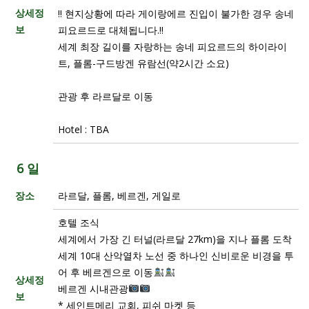
상세정
!! 현지상황에 따라 게이랑에르 진입이 불가한 경우 송네
보
피요르드로 대체됩니다.!!
세계 최장 길이를 자랑하는 송네 피요르드의 하이라이
트, 플롬-구드방겐 유람선(약2시간 소요)
관광 후 라르달로 이동
Hotel : TBA
6 일
장소
라르달, 플롬, 베르겐, 게일로
호텔 조식
세계에서 가장 긴 터널(라르달 27km)을 지나 플롬 도착
세계 10대 산악열차 노선 중 하나인 신비로운 비경을 투
어 후 베르겐으로 이동
상세정
베르겐 시내관광
보
* 세인트메리 교회, 피쉬 마켓 등