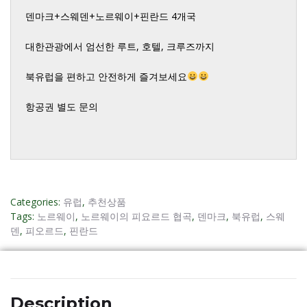
덴마크+스웨덴+노르웨이+핀란드 4개국

대한관광에서 엄선한 루트, 호텔, 크루즈까지 

북유럽을 편하고 안전하게 즐겨보세요
항공권 별도 문의

Categories:
유럽
,
추천상품
Tags:
노르웨이
,
노르웨이의 피요르드 협곡
,
덴마크
,
북유럽
,
스웨
덴
,
피오르드
,
핀란드
Description