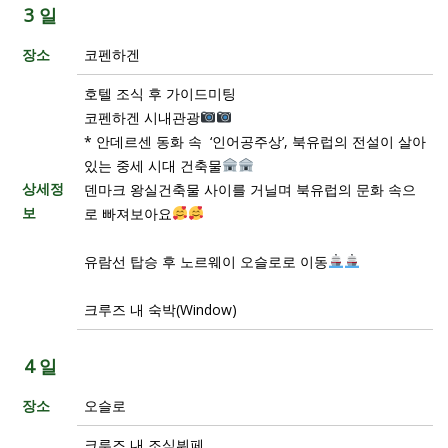
3 일
장소
코펜하겐
호텔 조식 후 가이드미팅
코펜하겐 시내관광
* 안데르센 동화 속 ‘인어공주상’, 북유럽의 전설이 살아
있는 중세 시대 건축물
상세정
덴마크 왕실건축물 사이를 거닐며 북유럽의 문화 속으
보
로 빠져보아요
유람선 탑승 후 노르웨이 오슬로로 이동
크루즈 내 숙박(Window)
4 일
장소
오슬로
크루즈 내 조식뷔페