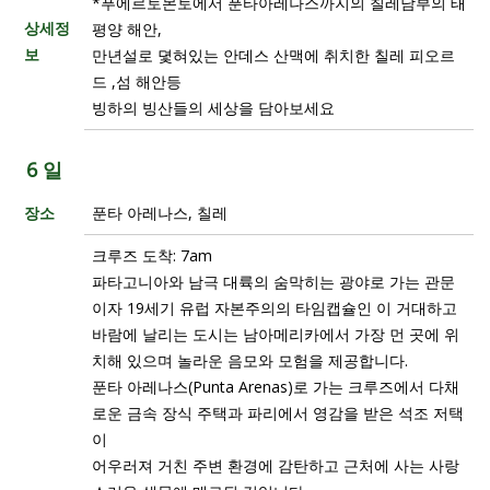
*푸에르토몬토에서 푼타아레나스까지의 칠레남부의 태
상세정
평양 해안,
보
만년설로 뎣혀있는 안데스 산맥에 취치한 칠레 피오르
드 ,섬 해안등
빙하의 빙산들의 세상을 담아보세요
6 일
장소
푼타 아레나스, 칠레
크루즈 도착: 7am
파타고니아와 남극 대륙의 숨막히는 광야로 가는 관문
이자 19세기 유럽 자본주의의 타임캡슐인 이 거대하고
바람에 날리는 도시는 남아메리카에서 가장 먼 곳에 위
치해 있으며 놀라운 음모와 모험을 제공합니다.
푼타 아레나스(Punta Arenas)로 가는 크루즈에서 다채
로운 금속 장식 주택과 파리에서 영감을 받은 석조 저택
이
어우러져 거친 주변 환경에 감탄하고 근처에 사는 사랑