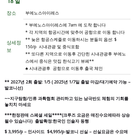
18 일
장소
부에노스아이레스
* 부에노스아이레스에 7am 에 도착 합니다
* 각 지역의 항공시간에 맞추어 공항으로 이동 합니다
** 늦은 항공스케줄로 이동하시는 분들의 옵션: $
상세정
150/p 시내관광 및 중식포함
보
** 또다른 지역으로 이동후 간단힌 시내관광후 부에노
스에서 중식은 맛집 한식고기 뷰페**
♣ 시내관광후 공항으로 이동후 출국 체인
** 2027년 2회 출발: 1/5 ( 2025년 1/7일 출발 마감/대기예약 가능 –
발코니선)
~~지구탐험/인류 과확협회 관리하고 있는 남극반도 체험의 기회를
놓치치 마세요
***한정판매 스페셜 세일****(크루즈 요금은 매진수요에따라 상승
될수 있습니다) 출발확정:한국인 인솔자 동행
$ 3,995/p – 인사이드 $4,995/p-발코니 선실 – 선실요금은 수요매