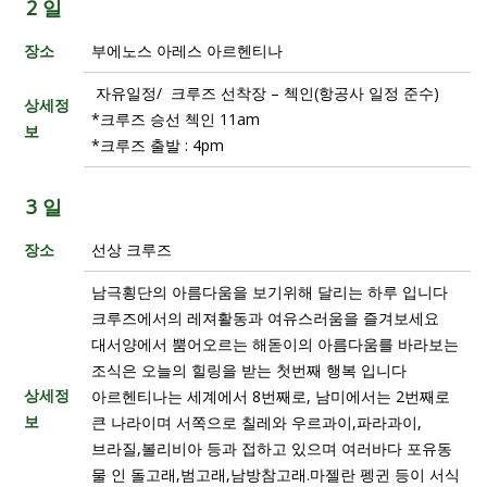
2 일
장소
부에노스 아레스 아르헨티나
자유일정/ 크루즈 선착장 – 첵인(항공사 일정 준수)
상세정
*크루즈 승선 첵인 11am
보
*크루즈 출발 : 4pm
3 일
장소
선상 크루즈
남극횡단의 아름다움을 보기위해 달리는 하루 입니다
크루즈에서의 레져활동과 여유스러움을 즐겨보세요
대서양에서 뿜어오르는 해돋이의 아름다움를 바라보는
조식은 오늘의 힐링을 받는 첫번째 행복 입니다
상세정
아르헨티나는 세계에서 8번째로, 남미에서는 2번째로
보
큰 나라이며 서쪽으로 칠레와 우르과이,파라과이,
브라질,볼리비아 등과 접하고 있으며 여러바다 포유동
물 인 돌고래,범고래,남방참고래.마젤란 펭귄 등이 서식