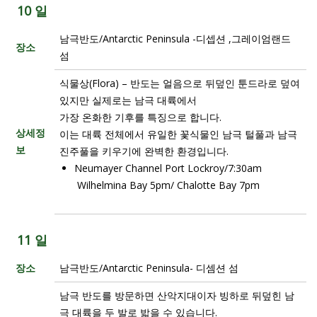
10 일
남극반도/Antarctic Peninsula -디셉션 ,그레이엄랜드
장소
섬
식물상(Flora) – 반도는 얼음으로 뒤덮인 툰드라로 덮여
있지만 실제로는 남극 대륙에서
가장 온화한 기후를 특징으로 합니다.
상세정
이는 대륙 전체에서 유일한 꽃식물인 남극 털풀과 남극
보
진주풀을 키우기에 완벽한 환경입니다.
Neumayer Channel Port Lockroy/7:30am
Wilhelmina Bay 5pm/ Chalotte Bay 7pm
11 일
장소
남극반도/Antarctic Peninsula- 디셈션 섬
남극 반도를 방문하면 산악지대이자 빙하로 뒤덮힌 남
극 대륙을 두 발로 밟을 수 있습니다.