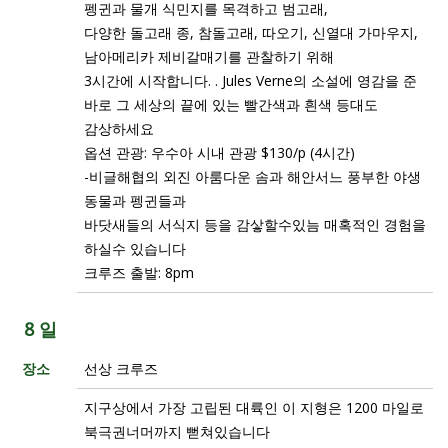
펭귄과 물개 식민지를 목격하고 범고래,
다양한 돌고래 종, 참돌고래, 따오기, 신열대 가마우지,
남아메리카 제비갈매기를 관찰하기 위해
3시간에 시작합니다. . Jules Verne의 소설에 영감을 준
바로 그 세상의 끝에 있는 빨간색과 흰색 등대도
감상하세요
옵션 관광: 우수아 시내 관광 $130/p (4시간)
-비글해협의 외진 아룸다운 솜과 해안서느 풍부한 야생
동물과 펭귄들과
바닷새들의 서식지 등을 감샇할수있늠 매혹적인 경험을
하실수 있습니다
크루즈 출발: 8pm
8 일
장소
선상 크루즈
지구상에서 가장 고립된 대륙인 이 지형은 1200 마일로
북극권너머까지 뻗쳐있습니다