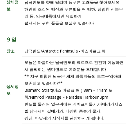
상세정
남극반도를 향해 달리며 등푸른 고래들을 찾아보세요
보
해안의 조각된 빙산과 푸른빛을 띤 빙하, 장엄한 산봉우
리 둥, 암극대륙에서만 유일하게
펼져지는 귀한 풀들을 보실수 있습니다
9 일
장소
남극반도/Antarctic Peninsula -비스마르크 해
오늘은 아름다운 남극반도의 크르즈로 천천히 이동하면
서 숨막히는 원더랜드로 여러분을 초대합니다
** 지구 최첨단 남극은 세계 과학자들의 보호구역아래
보존되고 있습니다**
상세정
Bismark Strait(비스 마르크 해 ) 8am – 11am 도
보
착/Nimrod Passage – Paradise Harbour 3pm
반도를 둘러싼 얼은위에는 케이프비둘기,아메리카시스
빌,남극제비 갈매기와, 다양한 종류의 물개,
펭귄, 바닷새의 서식지를 관망하시게 됩니다.