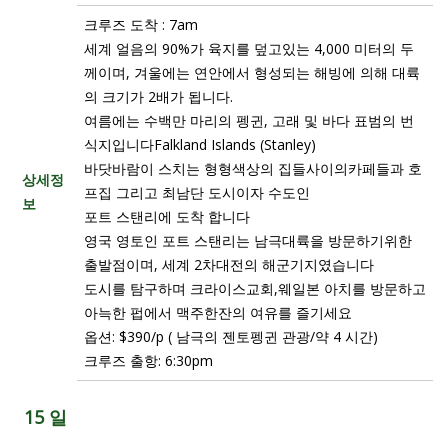
크루즈 도착 : 7am
세계 얼음의 90%가 육지를 덮고있는 4,000 미터의 두
께이며, 겨울에는 연안에서 형성되는 해빙에 의해 대륙
의 크기가 2배가 됩니다.
여름에는 수백만 마리의 펭귄, 고래 및 바다 표범의 번
식지입니다Falkland Islands (Stanley)
바닷바람이 스치는 형형색상의 집들사이의카페들과 호
상세정
프집 그리고 최남단 도시이자 수도인
보
포트 스탠리에 도착 합니다
영국 영토인 포트 스탠리는 남극대륙을 방문하기위한
출발점이며, 세계 2차대전의 해군기지였습니다
도시를 탐구하며 크라이스교회,웨일본 아치를 방문하고
아늑한 펍에서 맥주한잔의 여유를 즐기세요
옵션: $390/p ( 남극의 젠토펭귄 관광/약 4 시간)
크루즈 출항: 6:30pm
15 일