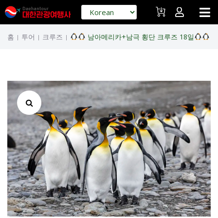
홈
투어
크루즈
남아메리카+남극 횡단 크루즈 18일
|
|
|