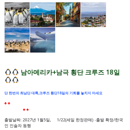
남아메리카+남극 횡단 크루즈 18일
단 한번의 최남단 대륙,크루즈 횡단18일의 기회를 놓치지 마세요
♠ ♠
남극 앤탈티카 , 세계 과학자들이 보존하는 남극반도 을 탐
험하세요
♠ ♠
출발날짜: 2027년 1월5일, 1/22(세일 한정판매) -출발 확정/한국
인 인솔자 동행