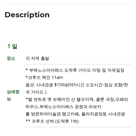
Description
1 일
장소
각 지역 출발
* 부에노스아이레스 도착후 가이드 미팅 및 자유일정
*크루즈 첵인 11am
옵션: 시내관광 $150/p(약5시간 소요시간-점심 포함/한
상세정
국 가이드 )
보
*엘 센트로 옛 보헤미안 산 텔모지역, 콜론 극장,오폐라
하우스,부에노스아이레스 공원과 라보카
를 방문하여미술관,텡고카폐, 플라자광장등 시내관광
** 크루즈 선박 (도착후 1박)