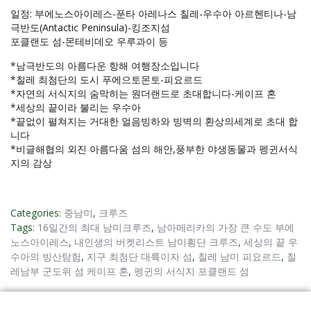
일정: 부에노스아이레스-푼타 아레나스 칠레-우수아 아르헨티나-남
극반도(Antactic Peninsula)-킹조지섬
포클랜도 섬-몬테비데오 우루과이 등
*남극반도의 아름다운 항해 여행장소입니다
*칠레 최첨단의 도시 푸에으토몬토-피요르드
*자연의 서식지의 숨막히는 원더랜드로 초대합니다-케이프 혼
*세상의 끝이라 불리는 우수아
*끝없이 펼쳐지는 거대한 얼음빙하와 빙벽의 환상의세계로 초대 합
니다
*비글해협의 외진 아름다움 섬의 해안,풍부한 야생동물과 펭귄서식
지의 감상
Categories:
중남미
,
크루즈
Tags:
16일간의 최대 남미크루즈
,
남아메리카의 가장 큰 수도 부에
노스아이레스
,
내인생의 버켓리스트 남미횡단 크루즈
,
세상의 끝 우
수아의 빙산탐험
,
지구 최첨단 대륙이자 섬
,
칠레 남미 피요르드
,
칠
레남부 군도위 섬 케이프 혼
,
펭귄의 서식지 포클랜드 섬