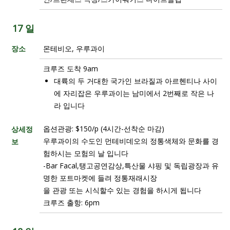
17 일
장소
몬테비오, 우루과이
크루즈 도착 9am
대륙의 두 거대한 국가인 브라질과 아르헨티나 사이
에 자리잡은 우루과이는 남미에서 2번째로 작은 나
라 입니다
옵션관광: $150/p (4시간-선착순 마감)
상세정
우루과이의 수도인 먼테비데오의 정통색체와 문화를 경
보
험하시는 모험의 날 입니다
-Bar Facal,탱고공연감상,특산물 샤핑 및 독립광장과 유
명한 포트마켓에 들려 정통재래시장
을 관광 또는 시식할수 있는 경험을 하시게 됩니다
크루즈 출항: 6pm