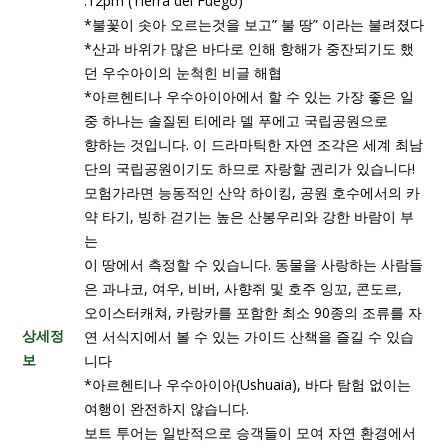
:12pm (Tierra del Fuego)
*불꽃이 솟아 오르는것을 보고” 불 땅” 이라는 불려졌다
*산과 바위가 많은 바다로 인해 항해가 중잔되기도 했
던 우수아이의 눈척힌 비글 해협
*아르헨티나 우수아이아에서 할 수 있는 가장 좋은 일
중 하나는 솔질된 티에라 델 푸에고 국립공원으로
향하는 것입니다. 이 드라마틱한 자연 조각은 세계 최남
단의 국립공원이기도 하므로 자랑할 권리가 있습니다!
모험가라면 능동적인 산악 하이킹, 공원 호수에서의 카
약 타기, 빙하 걷기는 높은 산봉우리와 강한 바람이 부
는
이 땅에서 측정할 수 있습니다. 동물을 사랑하는 사람들
은 과나코, 여우, 비버, 사향쥐 및 호주 잉꼬, 콘도르,
오이스터캐쳐, 카랑카를 포함한 최소 90종의 조류를 자
상세정
연 서식지에서 볼 수 있는 가이드 산책을 즐길 수 있습
보
니다
*아르헨티나 우수아이아(Ushuaia), 바다 탐험 없이는
여행이 완전하지 않습니다.
보트 투어는 일반적으로 승객들이 모여 자연 환경에서