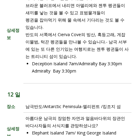
브라운 블러프에서 내리면 아델리에와 젠투 펭귄들이
새끼를 낳는 것을 볼 수 있고 표범물개들이
펭귄을 잡아먹기 위해 물 속에서 기다리는 것도 볼 수
있습니다.
상세정
반도의 서쪽에서 Cierva Cove의 빙산, 혹등고래, 게잡
보
이물범, 턱끈 펭귄들을 만나볼 수 있습니다.- 남극 서부
에 있는 또 다른 인기있는 여행지로는 젠투 펭귄들이 사
는 트리니티 섬이 있습니다.
Deception Isaland 7am/Admiralty Bay 3:30pm
Admiralty Bay 3:30pm
12 일
장소
남극반도/Antarctic Peninsula-엘리펀트 /킹조지 섬
아름다운 남극의 장엄한 자연과 얼음바다위의 장관인
바다사자들의 서식지를 관망하셨나요?
상세정
Elephant Isaland 7am/ King George Isaland
보