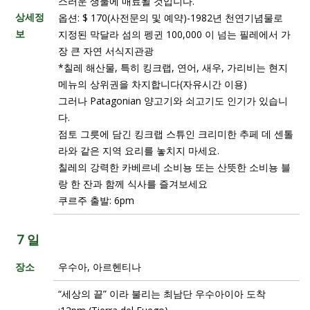
스러운 생물에 매료될 것입니다.
상세정
옵션: $ 170(사전문의 및 예약)-1982년 천연기념물로
보
지정된 막달라 섬의 펭귄 100,000 이 넘는 필레에서 가
장 큰 자연 서식지관광
*칠레 해산물, 특히 킹크랩, 연어, 새우, 가리비는 현지
메뉴의 상위권을 차지합니다(자유시간 이용)
그러나 Patagonian 양고기와 쇠고기도 인기가 있습니
다.
점토 그릇에 담긴 킹크랩 스튜인 크리미한 추페 데 센톨
라와 같은 지역 요리를 놓치지 마세요.
칠레의 강력한 카베르네 소비뇽 또는 산뜻한 소비뇽 블
랑 한 잔과 함께 식사를 즐겨보세요
쿠르주 출발: 6pm
7 일
장소
우수아, 아르헨티나
“세상의 끝” 이라 불리는 최남단 우수아이아 도착