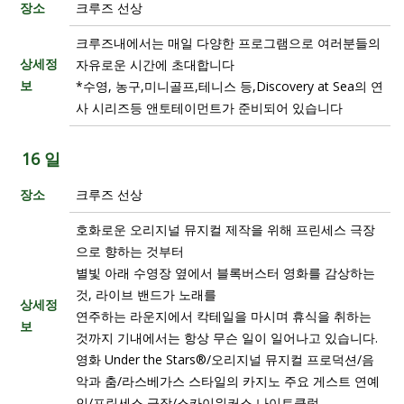
장소
크루즈 선상
크루즈내에서는 매일 다양한 프로그램으로 여러분들의
상세정
자유로운 시간에 초대합니다
보
*수영, 농구,미니골프,테니스 등,Discovery at Sea의 연
사 시리즈등 앤토테이먼트가 준비되어 있습니다
16 일
장소
크루즈 선상
호화로운 오리지널 뮤지컬 제작을 위해 프린세스 극장
으로 향하는 것부터
별빛 아래 수영장 옆에서 블록버스터 영화를 감상하는
것, 라이브 밴드가 노래를
상세정
연주하는 라운지에서 칵테일을 마시며 휴식을 취하는
보
것까지 기내에서는 항상 무슨 일이 일어나고 있습니다.
영화 Under the Stars®/오리지널 뮤지컬 프로덕션/음
악과 춤/라스베가스 스타일의 카지노 주요 게스트 연예
인/프린세스 극장/스카이워커스 나이트클럽