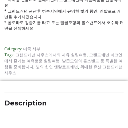
요
* 그랜드캐년 관광후 하루지연해서 유명한 빛의 향연, 앤탈로프 캐
년을 추가시겼습니다
* 콜로라도 강줄기를 타고 도는 말굽모형의 홀스밴드에서 호수와 캐
년을 산책하세요
Category:
미국 서부
Tags:
그랜드캐년 사우스에서의 자유 힐링여행
,
그랜드캐년 파크안
에서 즐기는 여유로운 힐링여행
,
발굽모영의 홀스밴드 등 특별한 여
행을 준비합니다
,
빛의 향연 엔탈로프캐년
,
위대한 유산 그랜드캐년
사우스
Description