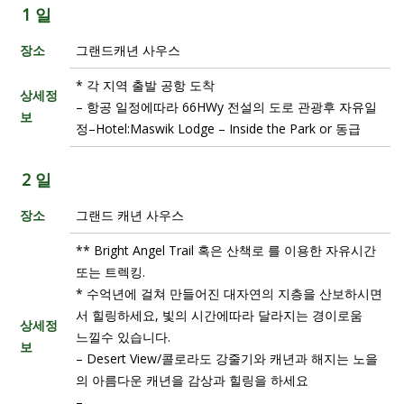
1 일
장소
그랜드캐년 사우스
* 각 지역 출발 공항 도착
상세정
– 항공 일정에따라 66HWy 전설의 도로 관광후 자유일
보
정–Hotel:Maswik Lodge – Inside the Park or 동급
2 일
장소
그랜드 캐년 사우스
** Bright Angel Trail 혹은 산책로 를 이용한 자유시간
또는 트렉킹.
* 수억년에 걸쳐 만들어진 대자연의 지층을 산보하시면
서 힐링하세요, 빛의 시간에따라 달라지는 경이로움
상세정
느낄수 있습니다.
보
– Desert View/콜로라도 강줄기와 캐년과 해지는 노을
의 아름다운 캐년을 감상과 힐링을 하세요
–