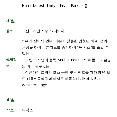
Hotel: Maswik Lodge -Inside Park or 동
3 일
장소
그랜드캐년 사우스/페이지
* 수직 절벽의 연속. 가슴 터질듯한 엄청난 바위. 절벽
관광을 하며 피톤치드를 충전하며 “숲 캉스”를 즐길 수
있는 곳
상세정
– 그랜드 캐년의 동쪽 Mather Point에서 해돋이의 절경
보
을 바라 볼수있음
– 이른아침 트렉킹 코스 등반 밎 산책로를 따라 캐년 보
도 산책* 중식후 페이지로 이동합니다Hotel: Best
Western -Page
4 일
장소
피닉스