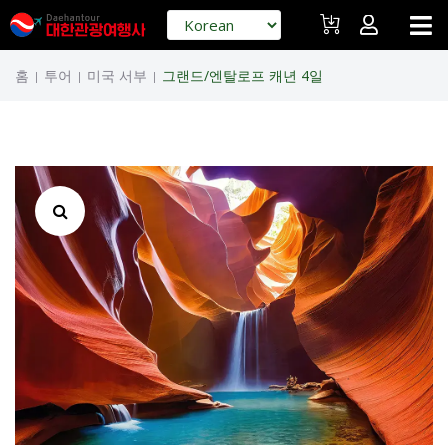
홈
투어
미국 서부
그랜드/엔탈로프 캐년 4일
|
|
|