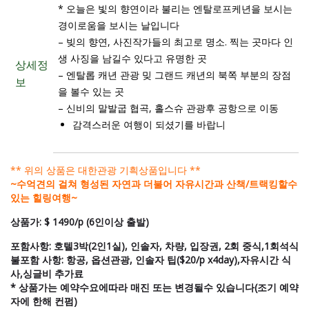
* 오늘은 빛의 향연이라 불리는 엔탈로프케년을 보시는
경이로움을 보시는 날입니다
– 빚의 향연, 사진작가들의 최고로 명소. 찍는 곳마다 인
생 사징을 남길수 있다고 유명한 곳
상세정
– 엔탈롭 캐년 관광 밎 그랜드 캐년의 북쪽 부분의 장점
보
을 볼수 있는 곳
– 신비의 말발굽 협곡, 홀스슈 관광후 공항으로 이동
감격스러운 여행이 되셨기를 바랍니
** 위의 상품은 대한관광 기흭상품입니다 **
~수억견의 걸쳐 형성된 자연과 더불어 자유시간과 산책/트랙킹할수
있는 힐링여행~
상품가: $ 1490/p (6인이상 출발)
포함사항: 호텔3박(2인1실), 인솔자, 차량, 입장권, 2회 중식,1회석식
불포함 사항: 항공, 옵션관광, 인솔자 팁($20/p x4day),자유시간 식
사,싱글비 추가료
* 상품가는 예약수요에따라 매진 또는 변경될수 있습니다(조기 예약
자에 한해 컨펌)