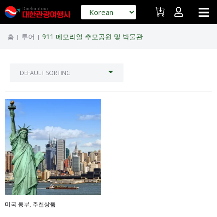
홈
투어
911 메모리얼 추모공원 및 박물관
|
|
미국 동부
,
추천상품