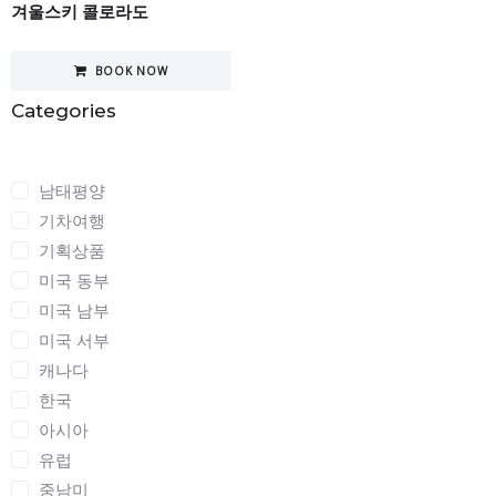
겨울스키 콜로라도
BOOK NOW
Categories
Categories
남태평양
기차여행
기획상품
미국 동부
미국 남부
미국 서부
캐나다
한국
아시아
유럽
중남미