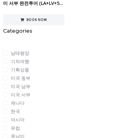
미 서부 완전투어 (LA+LV+5대캐년+세도나+요세미티+SF)...
BOOK NOW
Categories
Categories
남태평양
기차여행
기획상품
미국 동부
미국 남부
미국 서부
캐나다
한국
아시아
유럽
중남미