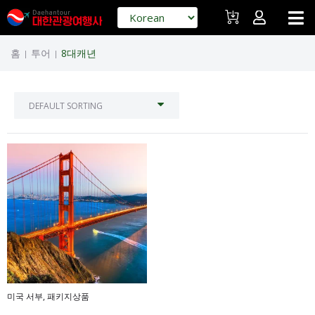
홈
투어
8대캐년
|
|
미국 서부
,
패키지상품