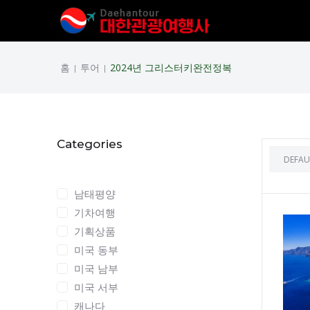
홈
투어
2024년 그리스터키완전정복
|
|
Categories
Categories
남태평양
기차여행
기획상품
미국 동부
미국 남부
미국 서부
캐나다