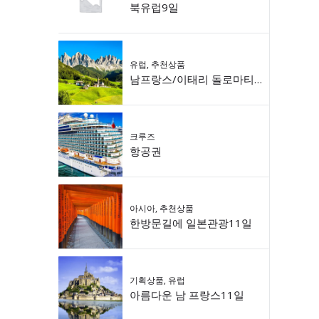
북유럽9일
유럽
,
추천상품
남프랑스/이태리 돌로마티 9일
크루즈
항공권
아시아
,
추천상품
한방문길에 일본관광11일
기획상품
,
유럽
아름다운 남 프랑스11일