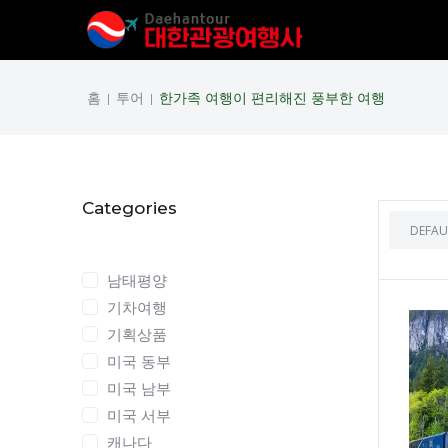
홈
투어
한가족 여행이 편리해진 풍부한 여행
|
|
Categories
Categories
남태평양
기차여행
기획상품
미국 동부
미국 남부
미국 서부
캐나다