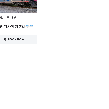
행
,
미국 서부
부 기차여행 7일
BOOK NOW