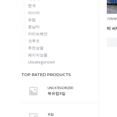
한국
아시아
기차여
유럽
중남미
미 서
카리브해안
크루즈
추천상품
패키지상품
Uncategorized
TOP RATED PRODUCTS
UNCATEGORIZED
북유럽9일
유럽