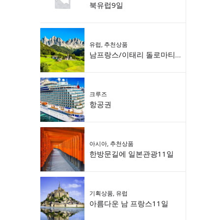
북유럽9일
유럽
,
추천상품
남프랑스/이태리 돌로마티 9일
크루즈
항공권
아시아
,
추천상품
한방문길에 일본관광11일
기획상품
,
유럽
아름다운 남 프랑스11일