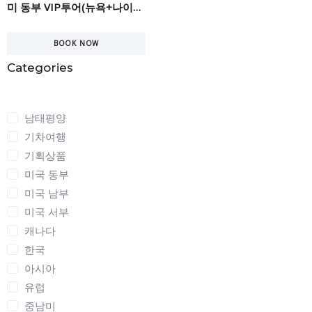
미 동부 VIP투어(뉴욕+나이야가라) 7일
BOOK NOW
Categories
Categories
남태평양
기차여행
기획상품
미국 동부
미국 남부
미국 서부
캐나다
한국
아시아
유럽
중남미