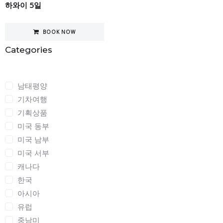
하와이 5일
BOOK NOW
Categories
Categories
남태평양
기차여행
기획상품
미국 동부
미국 남부
미국 서부
캐나다
한국
아시아
유럽
중남미