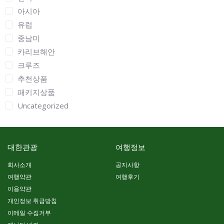
아시아
유럽
중남미
카리브해안
크루즈
추천상품
패키지상품
Uncategorized
대한관광
여행정보
회사소개
공지사항
여행약관
여행후기
이용약관
개인정보 취급방침
이메일 수집거부