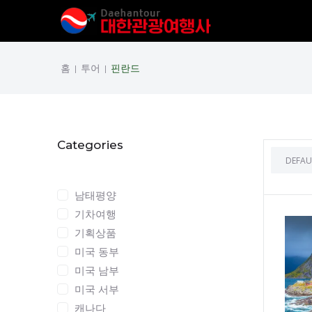
홈
투어
핀란드
|
|
Categories
Categories
남태평양
기차여행
기획상품
미국 동부
미국 남부
미국 서부
캐나다