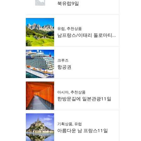
북유럽9일
유럽
,
추천상품
남프랑스/이태리 돌로마티 9일
크루즈
항공권
아시아
,
추천상품
한방문길에 일본관광11일
기획상품
,
유럽
아름다운 남 프랑스11일