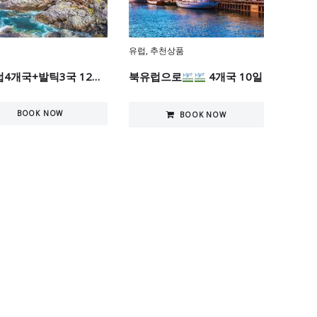
유럽
,
추천상품
북유럽4개국+발틱3국 12일 한꺼번에 관광하기
북유럽으로
4개국 10일
BOOK NOW
BOOK NOW