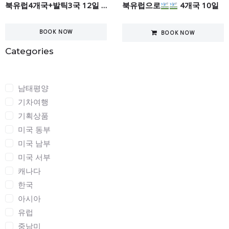
북유럽4개국+발틱3국 12일 한꺼번에 관광하기
북유럽으로
4개국 10일
BOOK NOW
BOOK NOW
Categories
Categories
남태평양
기차여행
기획상품
미국 동부
미국 남부
미국 서부
캐나다
한국
아시아
유럽
중남미