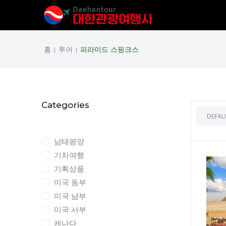
홈
투어
피라미드 스핑크스
|
|
Categories
Categories
남태평양
기차여행
기획상품
미국 동부
미국 남부
미국 서부
캐나다