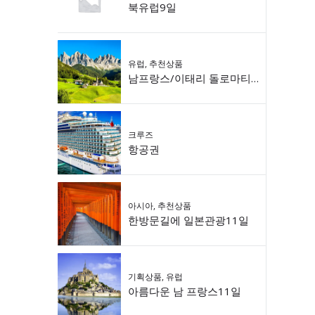
북유럽9일
유럽
,
추천상품
남프랑스/이태리 돌로마티 9일
크루즈
항공권
아시아
,
추천상품
한방문길에 일본관광11일
기획상품
,
유럽
아름다운 남 프랑스11일