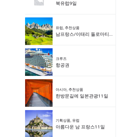
북유럽9일
유럽
,
추천상품
남프랑스/이태리 돌로마티 9일
크루즈
항공권
아시아
,
추천상품
한방문길에 일본관광11일
기획상품
,
유럽
아름다운 남 프랑스11일