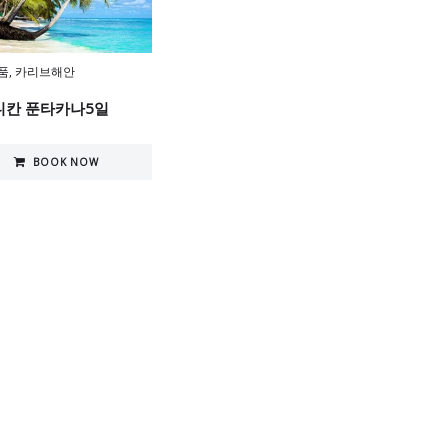
품
,
카리브해안
니칸 푼타카나5일
BOOK NOW