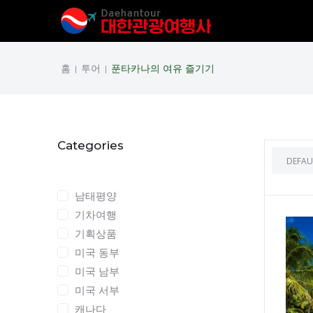
홈
투어
푼타카나의 여유 즐기기
|
|
Categories
Categories
남태평양
기차여행
기획상품
미국 동부
미국 남부
미국 서부
캐나다