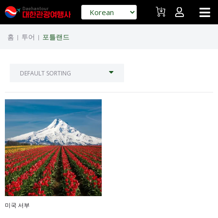
홈
투어
포틀랜드
|
|
미국 서부