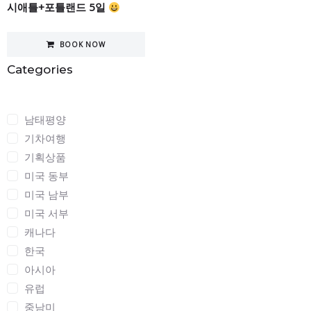
시애틀+포틀랜드 5일
BOOK NOW
Categories
Categories
남태평양
기차여행
기획상품
미국 동부
미국 남부
미국 서부
캐나다
한국
아시아
유럽
중남미