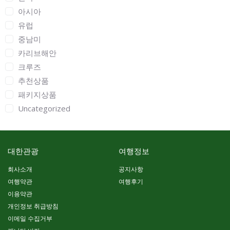
아시아
유럽
중남미
카리브해안
크루즈
추천상품
패키지상품
Uncategorized
대한관광
여행정보
회사소개
공지사항
여행약관
여행후기
이용약관
개인정보 취급방침
이메일 수집거부