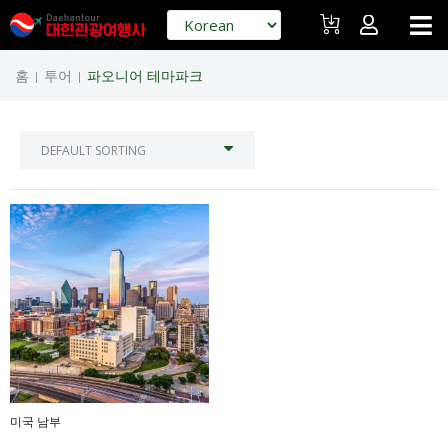
홈
투어
파오니어 테마파크
|
|
미국 남부