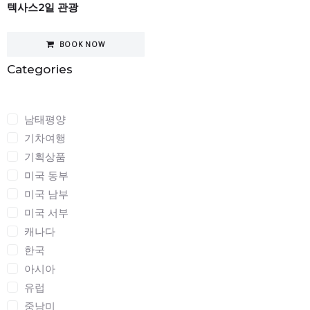
텍사스2일 관광
BOOK NOW
Categories
Categories
남태평양
기차여행
기획상품
미국 동부
미국 남부
미국 서부
캐나다
한국
아시아
유럽
중남미