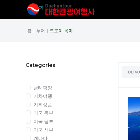
홈
투어
트로이 목마
|
|
Categories
Categories
남태평양
기차여행
기획상품
미국 동부
미국 남부
미국 서부
캐나다