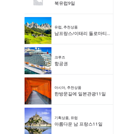
북유럽9일
유럽
,
추천상품
남프랑스/이태리 돌로마티 9일
크루즈
항공권
아시아
,
추천상품
한방문길에 일본관광11일
기획상품
,
유럽
아름다운 남 프랑스11일