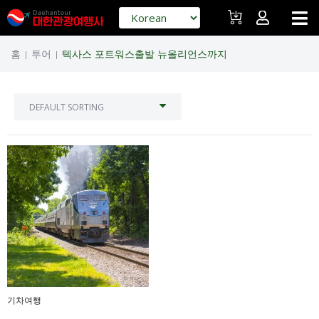
홈
투어
텍사스 포트워스출발 뉴올리언스까지
|
|
기차여행