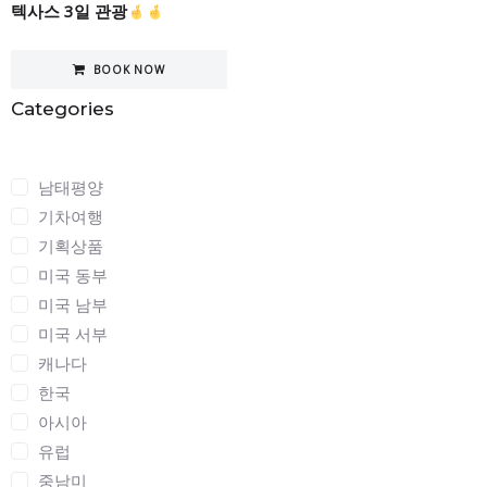
텍사스 3일 관광
BOOK NOW
Categories
Categories
남태평양
기차여행
기획상품
미국 동부
미국 남부
미국 서부
캐나다
한국
아시아
유럽
중남미