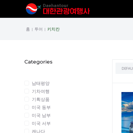
홈
투어
키치칸
|
|
Categories
Categories
남태평양
기차여행
기획상품
미국 동부
미국 남부
미국 서부
캐나다