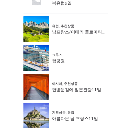
북유럽9일
유럽
,
추천상품
남프랑스/이태리 돌로마티 9일
크루즈
항공권
아시아
,
추천상품
한방문길에 일본관광11일
기획상품
,
유럽
아름다운 남 프랑스11일