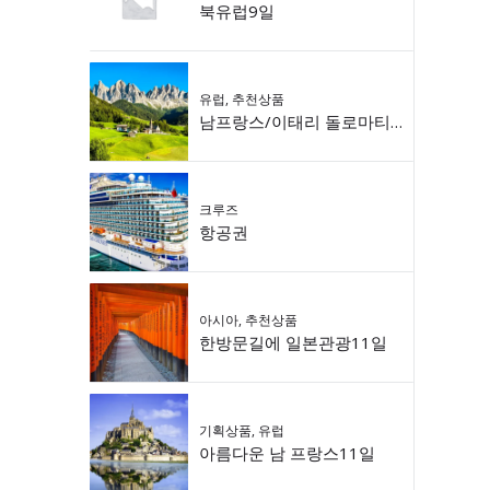
북유럽9일
유럽
,
추천상품
남프랑스/이태리 돌로마티 9일
크루즈
항공권
아시아
,
추천상품
한방문길에 일본관광11일
기획상품
,
유럽
아름다운 남 프랑스11일