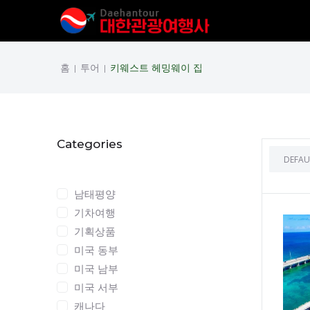
홈
투어
키웨스트 헤밍웨이 집
|
|
Categories
Categories
남태평양
기차여행
기획상품
미국 동부
미국 남부
미국 서부
캐나다