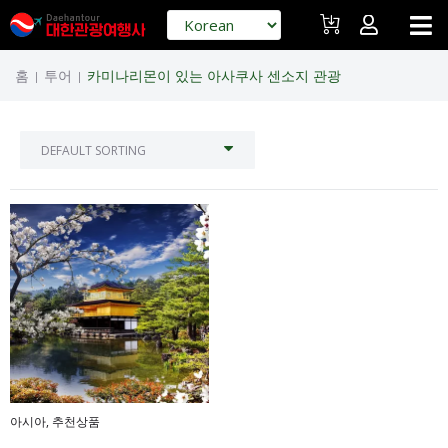
홈
투어
카미나리몬이 있는 아사쿠사 센소지 관광
|
|
아시아
,
추천상품