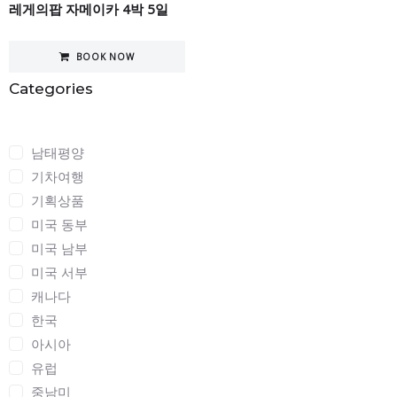
레게의팝 자메이카 4박 5일
BOOK NOW
Categories
Categories
남태평양
기차여행
기획상품
미국 동부
미국 남부
미국 서부
캐나다
한국
아시아
유럽
중남미