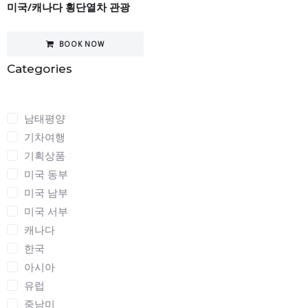
미국/캐나다 횡단열차 관광
BOOK NOW
Categories
Categories
남태평양
기차여행
기획상품
미국 동부
미국 남부
미국 서부
캐나다
한국
아시아
유럽
중남미