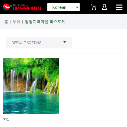
홈
투어
청청지역마을 라스토케
|
|
유럽