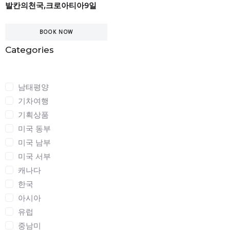
발칸의천국,크로아티아9일
BOOK NOW
Categories
Categories
남태평양
기차여행
기획상품
미국 동부
미국 남부
미국 서부
캐나다
한국
아시아
유럽
중남미