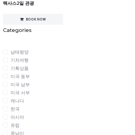
텍사스2일 관광
BOOK NOW
Categories
Categories
남태평양
기차여행
기획상품
미국 동부
미국 남부
미국 서부
캐나다
한국
아시아
유럽
중남미