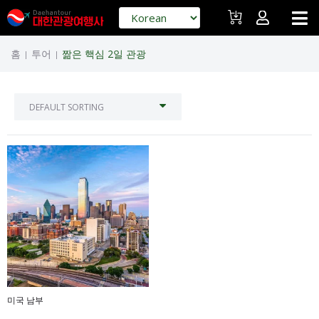
홈
투어
짦은 핵심 2일 관광
|
|
미국 남부